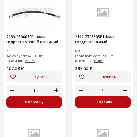
2180-3506060Р шланг
2101-3706605Р Шланг
гидротормозной передний
соединительный
Vesta
распределителя зажигания и
БРТ
БРТ
карбюратора
Кол-во в упаковке: 10 шт.
Кол-во в упаковке: 200 шт.
В наличии:
21 шт.
В наличии:
15 шт.
167.39 ₽
287.55 ₽
Купить
Купить
В корзину
В корзину