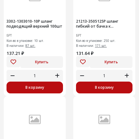
3302-1303010-10Р шланг
21213-3505125Р шланг
подводящий верхний 100шт
гибкий от бачка к
гл.цилиндру+ (250шт)
БРТ
БРТ
Кол-во в упаковке: 10 шт.
Кол-во в упаковке: 250 шт.
В наличии:
87 шт.
В наличии:
171 шт.
137.21 ₽
131.64 ₽
Купить
Купить
В корзину
В корзину