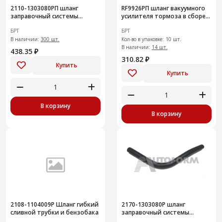
2110-1303080РП шланг
RF9926РП шланг вакуумного
заправочный системы
усилителя тормоза в сборе
охлаждения
на а/м Largus
БРТ
БРТ
В наличии:
300 шт.
Кол-во в упаковке: 10 шт.
В наличии:
14 шт.
438.35 ₽
310.82 ₽
Купить
Купить
В корзину
В корзину
2108-1104009Р Шланг гибкий
2170-1303080Р шланг
сливной трубки и бензобака
заправочный системы
охлаждения50шт