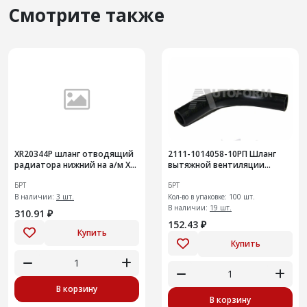
Смотрите также
ХR20344Р шланг отводящий
2111-1014058-10РП Шланг
радиатора нижний на а/м X-
вытяжной вентиляции
RAY
картера верхний
БРТ
БРТ
В наличии:
3 шт.
Кол-во в упаковке: 100 шт.
В наличии:
19 шт.
310.91 ₽
152.43 ₽
Купить
Купить
В корзину
В корзину