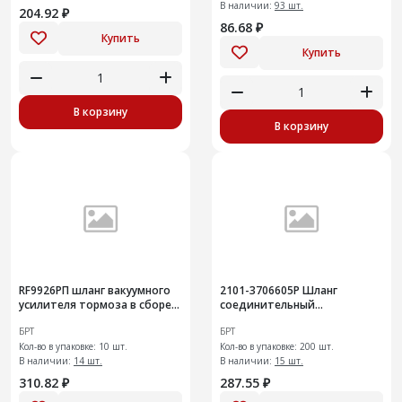
В наличии:
93 шт.
204.92 ₽
86.68 ₽
Купить
Купить
В корзину
В корзину
RF9926РП шланг вакуумного
2101-3706605Р Шланг
усилителя тормоза в сборе
соединительный
на а/м Largus
распределителя зажигания и
БРТ
БРТ
карбюратора
Кол-во в упаковке: 10 шт.
Кол-во в упаковке: 200 шт.
В наличии:
14 шт.
В наличии:
15 шт.
310.82 ₽
287.55 ₽