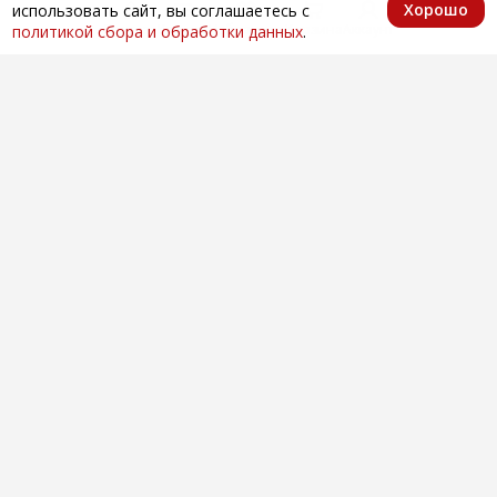
Хорошо
использовать сайт, вы соглашаетесь с
Главная
Каталог
Избранное
Корзина
Аккаунт
политикой сбора и обработки данных
.
Оптовая продажа автозапчастей
по всей России
Компания
О нас
Контакты
Покупателям
Доставка и оплата
Вопросы и ответы
Новости
Телефоны
+7 (846) 996-28-08