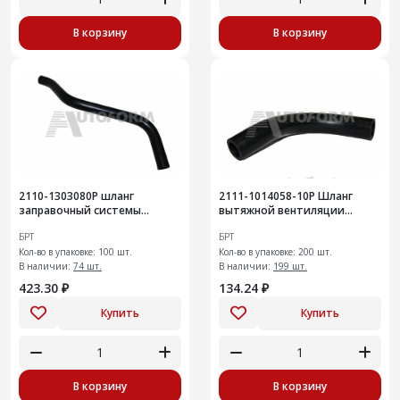
В корзину
В корзину
2110-1303080Р шланг
2111-1014058-10Р Шланг
заправочный системы
вытяжной вентиляции
охлаждения
картера верхний 200шт
БРТ
БРТ
Кол-во в упаковке: 100 шт.
Кол-во в упаковке: 200 шт.
В наличии:
74 шт.
В наличии:
199 шт.
423.30 ₽
134.24 ₽
Купить
Купить
В корзину
В корзину