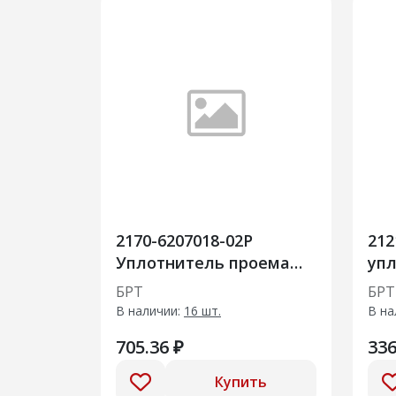
2170-6207018-02Р
212
Уплотнитель проема
уп
задней двери L=3115
две
БРТ
БРТ
стыков. 10шт
В наличии:
16 шт.
В на
705.36 ₽
336
Купить