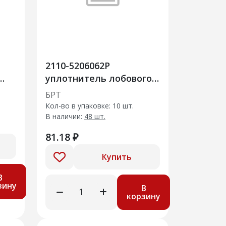
2110-5206062Р
уплотнитель лобового
стекла нижний
БРТ
Кол-во в упаковке: 10 шт.
В наличии:
48 шт.
81.18 ₽
Купить
В
зину
В
корзину