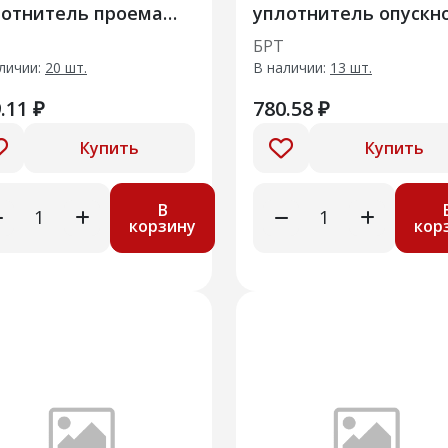
лотнитель проема
уплотнитель опускн
ри задка
стекла задней двер
БРТ
вехний
личии:
20 шт.
В наличии:
13 шт.
.11 ₽
780.58 ₽
Купить
Купить
В
корзину
кор