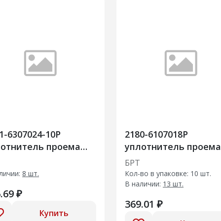
1-6307024-10Р
2180-6107018Р
лотнитель проема
уплотнитель проема
ри задка
передней двери
БРТ
личии:
8 шт.
Кол-во в упаковке: 10 шт.
В наличии:
13 шт.
.69 ₽
369.01 ₽
Купить