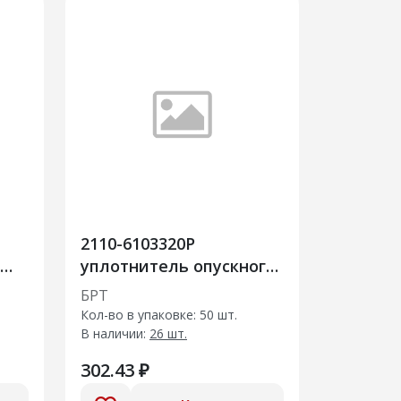
2110-6103320Р
уплотнитель опускного
стекла передней двери
БРТ
внутренний
Кол-во в упаковке: 50 шт.
В наличии:
26 шт.
302.43 ₽