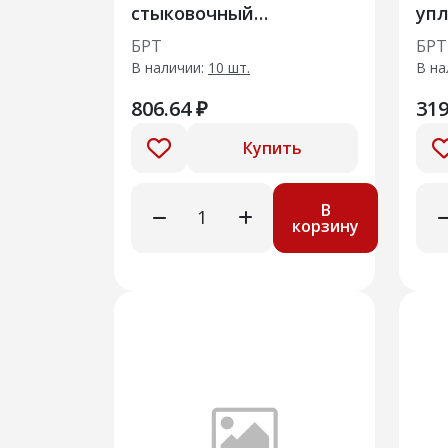
стыковочный
уп
уплотнитель
две
БРТ
БРТ
В наличии:
10 шт.
В на
806.64 ₽
319
Купить
В
корзину