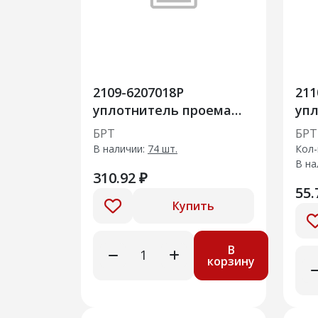
2109-6207018Р
211
уплотнитель проема
упл
двери 20шт
ом
БРТ
БРТ
В наличии:
74 шт.
Кол-
В на
310.92 ₽
55.
Купить
В
корзину