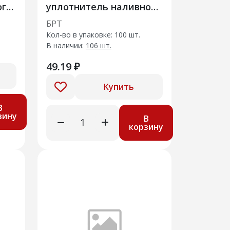
ого
уплотнитель наливной
и
трубы топлив.бака
БРТ
Кол-во в упаковке: 100 шт.
В наличии:
106 шт.
49.19 ₽
Купить
В
зину
В
корзину