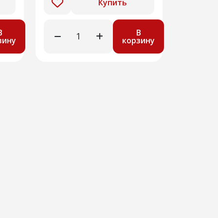
Купить
В
В
зину
корзину