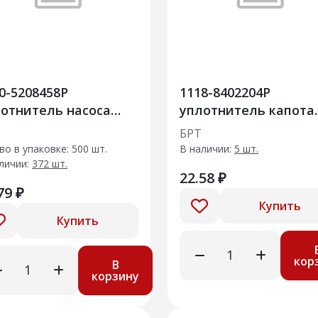
0-5208458Р
1118-8402204Р
отнитель насоса
уплотнитель капота
ывателя
передний
БРТ
во в упаковке: 500 шт.
В наличии:
5 шт.
личии:
372 шт.
22.58 ₽
79 ₽
Купить
Купить
кор
В
корзину