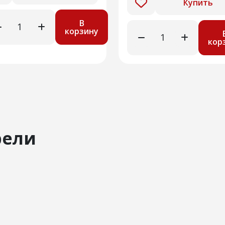
Купить
В
корзину
кор
рели