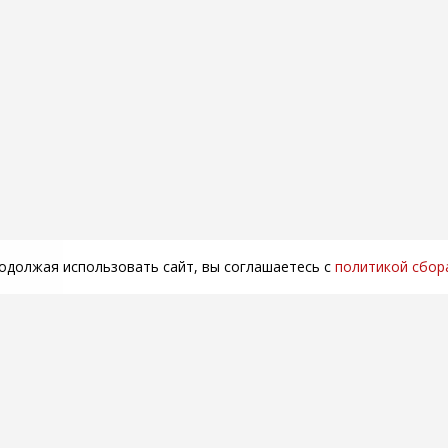
родолжая использовать сайт, вы соглашаетесь с
политикой сбор
Компания
Покупателям
Теле
+7 (
О нас
Доставка и оплата
+7 (
Контакты
Вопросы и ответы