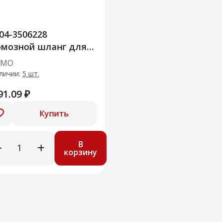
04-3506228
рмозной шланг для
-3310 Валдай
АМО
личии:
5 шт.
91.09 ₽
Купить
В
корзину