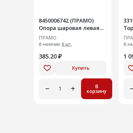
8450006742 (ПРАМО)
331
Опора шаровая левая
То
LADA Vesta
ГАЗ
ПРАМО
ПР
В наличии:
8 шт.
В на
385.20 ₽
1 0
Купить
В
корзину