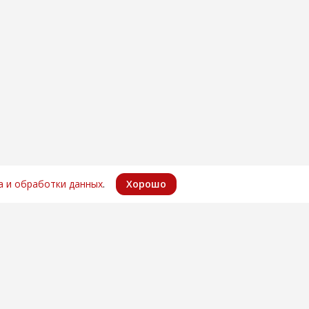
Хорошо
а и обработки данных
.
фоны
Почта
846) 996-28-08
car-electro@mail.ru
Социальные сети
937) 232-95-12