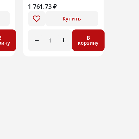
1 761.73 ₽
Купить
В
В
зину
корзину