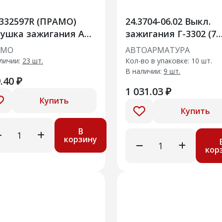
332597R (ПРАМО)
24.3704-06.02 Выкл.
ушка зажигания AT-
зажигания Г-3302 (7
7 (0986221045,
конт.) +
АМО
АВТОАРМАТУРА
0875000)
личии:
23 шт.
Кол-во в упаковке: 10 шт.
В наличии:
9 шт.
.40 ₽
1 031.03 ₽
Купить
Купить
В
корзину
кор