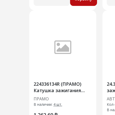
224336134R (ПРАМО)
24.
Катушка зажигания
заж
(модуль) AT-2101
УАЗ
ПРАМО
АВ
В наличии:
4 шт.
Кол-
В на
1 262.60 ₽