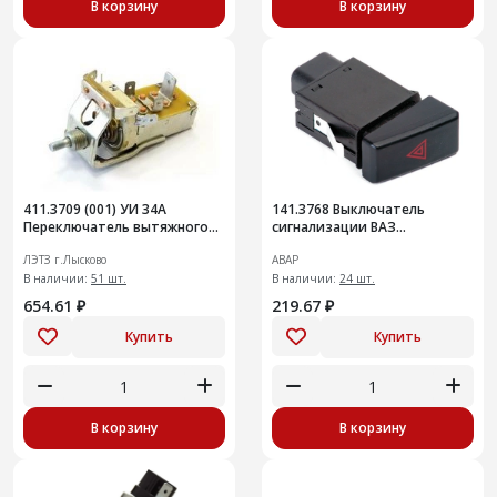
В корзину
В корзину
411.3709 (001) УИ 34А
141.3768 Выключатель
Переключатель вытяжного
сигнализации ВАЗ
тип
2192,94,КАЛИНА FL
ЛЭТЗ г.Лысково
АВАР
В наличии:
51 шт.
В наличии:
24 шт.
654.61 ₽
219.67 ₽
Купить
Купить
В корзину
В корзину