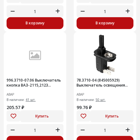
В корзину
В корзину
996.3710-07.06 Выключатель
78.3710-04 (845005929)
кнопка ВАЗ-2115,2123
Выключатель освещения
кондиционера АВАР
плафонов подсветки при
АВАР
АВАР
открывании дверей, кап ВАЗ
В наличии:
41 шт.
2170
В наличии:
50 шт.
205.57 ₽
99.76 ₽
Купить
Купить