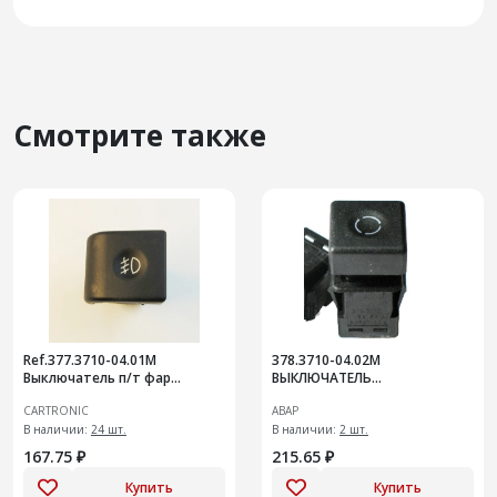
Смотрите также
Ref.377.3710-04.01М
378.3710-04.02М
Выключатель п/т фар
ВЫКЛЮЧАТЕЛЬ
Cartronic CRTR0132304
РЕЦИРКУЛЯЦИИ ВАЗ-2110 12В
CARTRONIC
АВАР
ПСКОВ
В наличии:
24 шт.
В наличии:
2 шт.
167.75 ₽
215.65 ₽
Купить
Купить