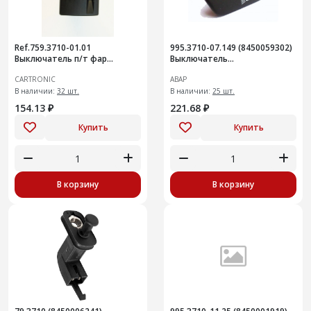
Ref.759.3710-01.01
995.3710-07.149 (8450059302)
Выключатель п/т фар
Выключатель
Cartronic CRTR0132303
автоматического
CARTRONIC
АВАР
управления освещением,
В наличии:
32 шт.
2170 Приора
В наличии:
25 шт.
154.13 ₽
221.68 ₽
Купить
Купить
В корзину
В корзину