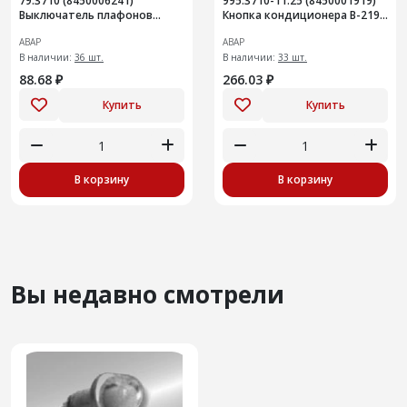
79.3710 (8450006241)
995.3710-11.25 (8450001919)
Выключатель плафонов
Кнопка кондиционера В-2190
подсветки при открывании
"Гранта"
АВАР
АВАР
12В
В наличии:
36 шт.
В наличии:
33 шт.
88.68 ₽
266.03 ₽
Купить
Купить
В корзину
В корзину
Вы недавно смотрели