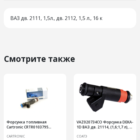
ВАЗ дв. 2111, 1,5л., дв. 2112, 1,5 л., 16 к
Смотрите также
Форсунка топливная
VAZ020734СО Форсунка DEKA-
Cartronic CRTR0103795
1D ВАЗ дв. 21114, (1,6;1,7 л), 8
0280158034/ 8200227124
кл.(красная) (СО)
CARTRONIC
СОАТЭ
RENAULT