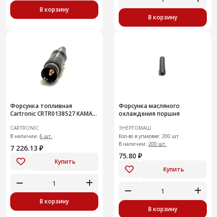
В корзину
В корзину
Форсунка топливная
Форсунка масляного
Cartronic CRTR0138527 КАМАЗ
охлаждения поршня
для Cummins Аналог
CARTRONIC
ЭНЕРГОМАШ
0445120123
В наличии:
6 шт.
Кол-во в упаковке: 200 шт.
В наличии:
200 шт.
7 226.13 ₽
75.80 ₽
Купить
Купить
В корзину
В корзину