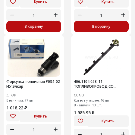
Купить
Купить
В корзину
В корзину
Форсунка топливная P034-02
406.1104 058-11
ИУ Элкар
ТОПЛИВОПРОВОД СО
ШТУЦЕРОМ ГАЗ с
ЭЛКАР
СОАТЭ
двигателями ЗМЗ 4062.10,
В наличии:
77 шт.
40522.10, 4052.10
Кол-во в упаковке: 16 шт.
В наличии:
13 шт.
1 018.22 ₽
1 985.95 ₽
Купить
Купить