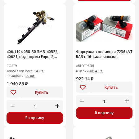
406.1104 058-30 ЗМЗ-40522,
Форсунка топливная 72364АТ
40621, под нормы Евро-2,
ВАЗ с 16-калапанным
быстросъемные соединения
двигателем 1.8 л, модели:
СОАТЭ
АВТОТРЕЙД
LADA Vesta, Vesta SW, Vesta
Кол-во в упаковке: 14 шт.
В наличии:
4 шт.
В наличии:
25 шт.
922.14 ₽
1 940.86 ₽
Купить
Купить
В корзину
В корзину