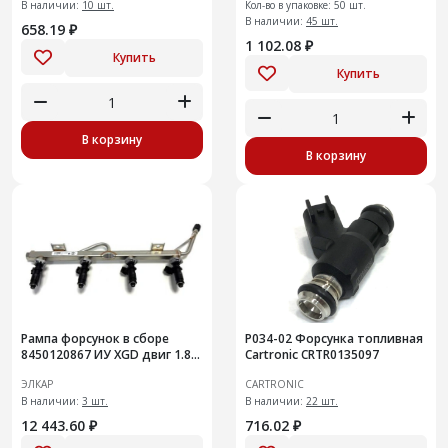
В наличии:
10 шт.
Кол-во в упаковке: 50 шт.
В наличии:
45 шт.
658.19 ₽
1 102.08 ₽
Купить
Купить
В корзину
В корзину
Рампа форсунок в сборе
P034-02 Форсунка топливная
8450120867 ИУ XGD двиг 1.8
Cartronic CRTR0135097
16V с форс. I1123-01
ЭЛКАР
CARTRONIC
В наличии:
3 шт.
В наличии:
22 шт.
12 443.60 ₽
716.02 ₽