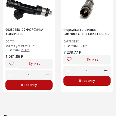
00280158107 ФОРСУНКА
Форсунка топливная
ТОПЛИВНАЯ
Cartronic CRTR0138531 ГАЗон
NEXT Аналог 0445120460/
СОАТЭ
CARTRONIC
53443.1112010/ 534431112010
Кол-во в упаковке: 1 шт.
В наличии:
12 шт.
В наличии:
23 шт.
7 238.77 ₽
1 081.86 ₽
Купить
Купить
В корзину
В корзину