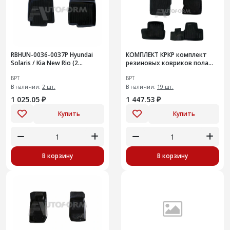
RВНUN-0036-0037Р Hyundai
КОМПЛЕКТ КРКР комплект
Solaris / Kia New Rio (2
резиновых ковриков пола
перед.ковра)
Lada Kalina, Granta
БРТ
БРТ
В наличии:
2 шт.
В наличии:
19 шт.
1 025.05 ₽
1 447.53 ₽
Купить
Купить
В корзину
В корзину