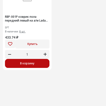
RВР-001Р коврик пола
передний левый на а/м Lada
Priora
БРТ
В наличии:
8 шт.
433.74 ₽
Купить
В корзину