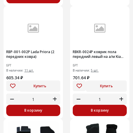
RВР-001-002Р Lada Priora (2
RВКR-0024Р коврик пола
передних ковра)
передний левый на а/м Kia
Rio
БРТ
БРТ
В наличии:
11 шт.
В наличии:
5 шт.
605.34 ₽
701.64 ₽
Купить
Купить
В корзину
В корзину