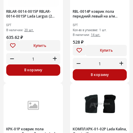
RВLАR-0014-0015Р RВLАR-
RВL-0014Р коврик пола
0014-0015Р Lada Largus (2
передний левый на а/м
передних ковра)1шт
Renault Logan1шт
БРТ
БРТ
В наличии:
20 шт.
Кол-во в упаковке: 1 шт.
В наличии:
14 шт.
635.62 ₽
528 ₽
Купить
Купить
В корзину
В корзину
КРК-01Р коврик пола
КОМПЛ.КРК-01-02Р Lada Kalina,