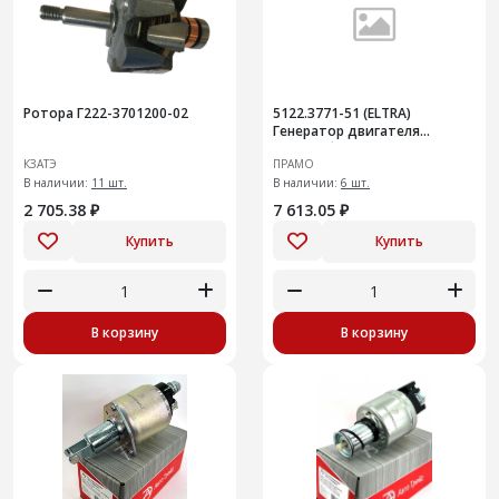
Ротора Г222-3701200-02
5122.3771-51 (ELTRA)
Генератор двигателя
автомобилядля ГАЗ, УАЗ с
КЗАТЭ
ПРАМО
двиг. УМЗ-А274 EvoTech 2.7,
В наличии:
11 шт.
УМЗ-4
В наличии:
6 шт.
2 705.38 ₽
7 613.05 ₽
Купить
Купить
В корзину
В корзину