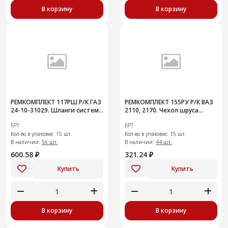
В корзину
В корзину
РЕМКОМПЛЕКТ 117РШ Р/К ГАЗ
РЕМКОМПЛЕКТ 155РУ Р/К ВАЗ
24-10-31029. Шланги системы
2110, 2170. Чехол шруса
охлаждения радиатора
внутр шарнира с хомутами и
БРТ
БРТ
ЗМЗ-402
смаз 15шт
Кол-во в упаковке: 15 шт.
Кол-во в упаковке: 15 шт.
В наличии:
56 шт.
В наличии:
44 шт.
600.58 ₽
321.24 ₽
Купить
Купить
В корзину
В корзину