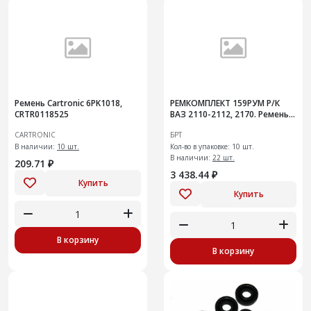
Ремень Cartronic 6PK1018,
РЕМКОМПЛЕКТ 159РУМ Р/К
CRTR0118525
ВАЗ 2110-2112, 2170. Ремень
ГРМ 16 клап-ый с натяж
CARTRONIC
БРТ
роликом 10 шт
В наличии:
10 шт.
Кол-во в упаковке: 10 шт.
В наличии:
22 шт.
209.71 ₽
3 438.44 ₽
Купить
Купить
В корзину
В корзину