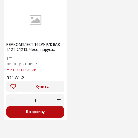
РЕМКОМПЛЕКТ 162РУ Р/К ВАЗ
2121-21213. Чехол шруса
наружнего шарнира с
БРТ
хомутами и смазкой (15шт)
Кол-во в упаковке: 15 шт.
Нет в наличии
321.81 ₽
Купить
В корзину