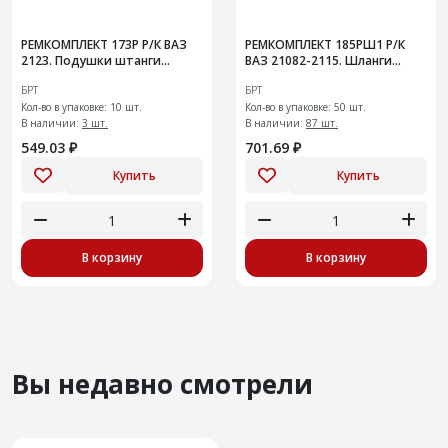
РЕМКОМПЛЕКТ 173Р Р/К ВАЗ
РЕМКОМПЛЕКТ 185РШ1 Р/К
2123. Подушки штанги
ВАЗ 21082-2115. Шланги
переднего
системы охлаждения
БРТ
БРТ
стабилизатора10шт(заказ)
радиатора на инжекторный
Кол-во в упаковке: 10 шт.
двигатель
Кол-во в упаковке: 50 шт.
В наличии:
3 шт.
В наличии:
87 шт.
549.03 ₽
701.69 ₽
Купить
Купить
В корзину
В корзину
Вы недавно смотрели