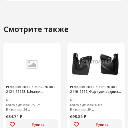
Смотрите также
РЕМКОМПЛЕКТ 131РБ Р/К ВАЗ
РЕМКОМПЛЕКТ 139Р Р/К ВАЗ
2121-21213. Шланги
2110-2112. Фартуки задних
переднего нижнего
колес с креплениями
БРТ
БРТ
гидротормоза
Кол-во в упаковке: 25 шт.
Кол-во в упаковке: 6 шт.
В наличии:
34 шт.
В наличии:
29 шт.
684.74 ₽
698.55 ₽
Купить
Купить