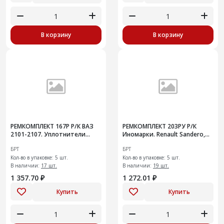
В корзину
В корзину
РЕМКОМПЛЕКТ 167Р Р/К ВАЗ
РЕМКОМПЛЕКТ 203РУ Р/К
2101-2107. Уплотнители
Иномарки. Renault Sandero,
проема двери5шт
Logan, Largus. Ремень ГРМ 96-
БРТ
БРТ
17 1.4/1.6, 8V с ролик
Кол-во в упаковке: 5 шт.
Кол-во в упаковке: 5 шт.
В наличии:
17 шт.
В наличии:
19 шт.
1 357.70 ₽
1 272.01 ₽
Купить
Купить