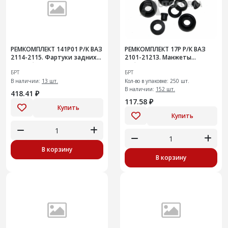
РЕМКОМПЛЕКТ 141Р01 Р/К ВАЗ
РЕМКОМПЛЕКТ 17Р Р/К ВАЗ
2114-2115. Фартуки задних
2101-21213. Манжеты
колес без креплений
рабочего тормозного
БРТ
БРТ
цилиндра заднего
В наличии:
13 шт.
Кол-во в упаковке: 250 шт.
В наличии:
152 шт.
418.41 ₽
117.58 ₽
Купить
Купить
В корзину
В корзину