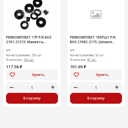
РЕМКОМПЛЕКТ 17Р Р/К ВАЗ
РЕМКОМПЛЕКТ 185РШ1 Р/К
2101-21213. Манжеты
ВАЗ 21082-2115. Шланги
рабочего тормозного
системы охлаждения
БРТ
БРТ
цилиндра заднего
радиатора на инжекторный
Кол-во в упаковке: 250 шт.
двигатель
Кол-во в упаковке: 50 шт.
В наличии:
152 шт.
В наличии:
87 шт.
117.58 ₽
701.69 ₽
Купить
Купить
В корзину
В корзину