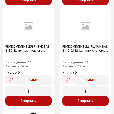
РЕМКОМПЛЕКТ 259РУ Р/К ВАЗ
РЕМКОМПЛЕКТ 221РШ Р/К ВАЗ
2180. Шарниры нижнего
2110-2112. Шланги системы
рычага передней подвески
охлаждения радиатора с 16
БРТ
БРТ
клапан. двигателем
Кол-во в упаковке: 20 шт.
Кол-во в упаковке: 15 шт.
В наличии:
10 шт.
В наличии:
65 шт.
357.72 ₽
682.49 ₽
Купить
Купить
В корзину
В корзину