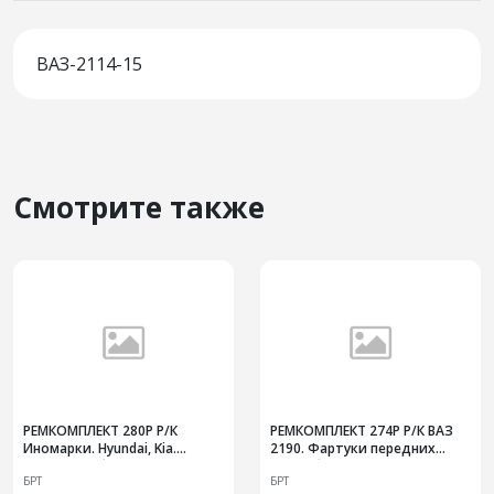
ВАЗ-2114-15
Смотрите также
РЕМКОМПЛЕКТ 280Р Р/К
РЕМКОМПЛЕКТ 274Р Р/К ВАЗ
Иномарки. Hyundai, Kia.
2190. Фартуки передних
Втулки стабилизатора
колес без креплений
БРТ
БРТ
поперечной устойчивости