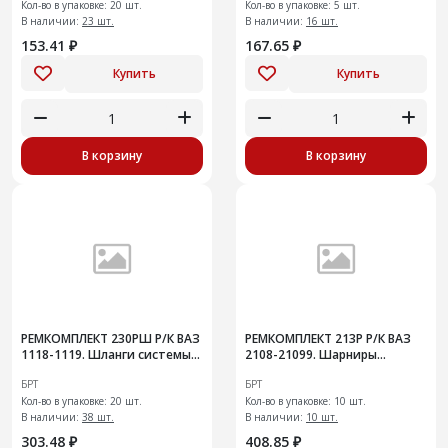
Кол-во в упаковке: 20 шт.
Кол-во в упаковке: 5 шт.
В наличии:
23 шт.
В наличии:
16 шт.
153.41 ₽
167.65 ₽
Купить
Купить
В корзину
В корзину
РЕМКОМПЛЕКТ 230РШ Р/К ВАЗ
РЕМКОМПЛЕКТ 213Р Р/К ВАЗ
1118-1119. Шланги системы
2108-21099. Шарниры
отопителя
растяжки передней
БРТ
БРТ
подвески
Кол-во в упаковке: 20 шт.
Кол-во в упаковке: 10 шт.
В наличии:
38 шт.
В наличии:
10 шт.
303.48 ₽
408.85 ₽