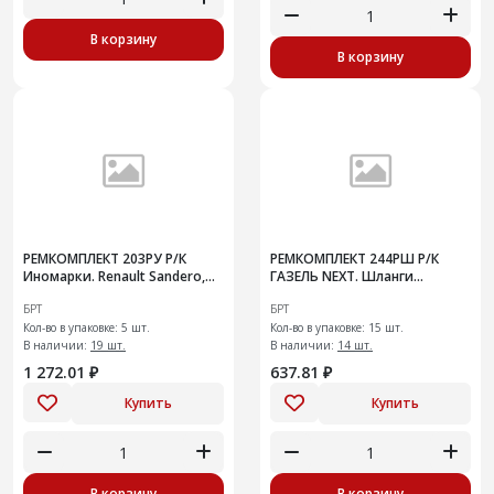
В корзину
В корзину
РЕМКОМПЛЕКТ 203РУ Р/К
РЕМКОМПЛЕКТ 244РШ Р/К
Иномарки. Renault Sandero,
ГАЗЕЛЬ NEXT. Шланги
Logan, Largus. Ремень ГРМ 96-
системы охлаждения
БРТ
БРТ
17 1.4/1.6, 8V с ролик
радиатора
Кол-во в упаковке: 5 шт.
Кол-во в упаковке: 15 шт.
В наличии:
19 шт.
В наличии:
14 шт.
1 272.01 ₽
637.81 ₽
Купить
Купить
В корзину
В корзину