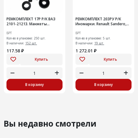
РЕМКОМПЛЕКТ 17Р Р/К ВАЗ
РЕМКОМПЛЕКТ 203РУ Р/К
2101-21213. Манжеты
Иномарки. Renault Sandero,
рабочего тормозного
Logan, Largus. Ремень ГРМ 96-
БРТ
БРТ
цилиндра заднего
17 1.4/1.6, 8V с ролик
Кол-во в упаковке: 250 шт.
Кол-во в упаковке: 5 шт.
В наличии:
152 шт.
В наличии:
19 шт.
117.58 ₽
1 272.01 ₽
Купить
Купить
В корзину
В корзину
Вы недавно смотрели