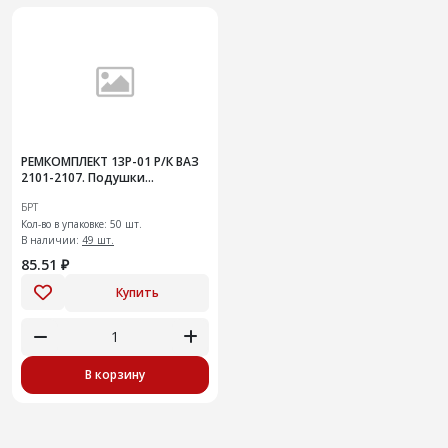
РЕМКОМПЛЕКТ 13Р-01 Р/К ВАЗ
2101-2107. Подушки
креплений передней
БРТ
подвески амортизатора
Кол-во в упаковке: 50 шт.
В наличии:
49 шт.
85.51 ₽
Купить
В корзину