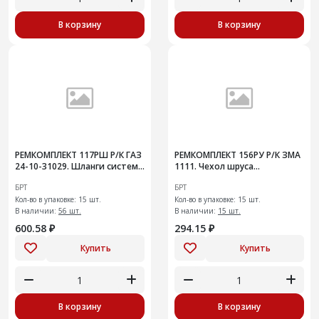
В корзину
В корзину
РЕМКОМПЛЕКТ 117РШ Р/К ГАЗ
РЕМКОМПЛЕКТ 156РУ Р/К ЗМА
24-10-31029. Шланги системы
1111. Чехол шруса
охлаждения радиатора
внутреннего шарнира с
БРТ
БРТ
ЗМЗ-402
хомутами и смазкой (15шт)
Кол-во в упаковке: 15 шт.
Кол-во в упаковке: 15 шт.
В наличии:
56 шт.
В наличии:
15 шт.
600.58 ₽
294.15 ₽
Купить
Купить
В корзину
В корзину