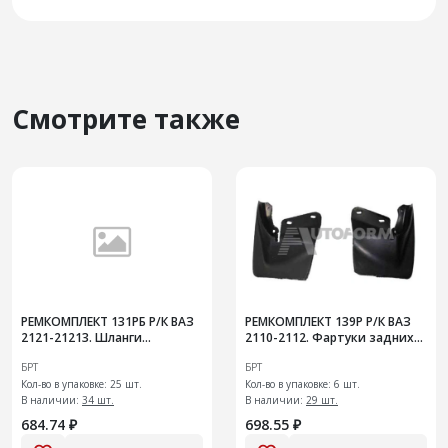
Смотрите также
РЕМКОМПЛЕКТ 131РБ Р/К ВАЗ
РЕМКОМПЛЕКТ 139Р Р/К ВАЗ
2121-21213. Шланги
2110-2112. Фартуки задних
переднего нижнего
колес с креплениями
БРТ
БРТ
гидротормоза
Кол-во в упаковке: 25 шт.
Кол-во в упаковке: 6 шт.
В наличии:
34 шт.
В наличии:
29 шт.
684.74 ₽
698.55 ₽