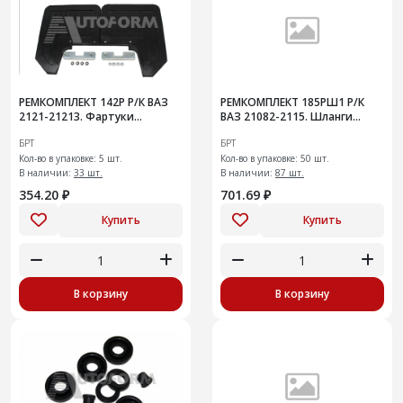
РЕМКОМПЛЕКТ 142Р Р/К ВАЗ
РЕМКОМПЛЕКТ 185РШ1 Р/К
2121-21213. Фартуки
ВАЗ 21082-2115. Шланги
передних колес с
системы охлаждения
БРТ
БРТ
креплениями
радиатора на инжекторный
Кол-во в упаковке: 5 шт.
двигатель
Кол-во в упаковке: 50 шт.
В наличии:
33 шт.
В наличии:
87 шт.
354.20 ₽
701.69 ₽
Купить
Купить
В корзину
В корзину