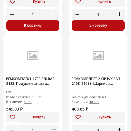
Купить
Купить
В корзину
В корзину
РЕМКОМПЛЕКТ 173Р Р/К ВАЗ
РЕМКОМПЛЕКТ 213Р Р/К ВАЗ
2123. Подушки штанги
2108-21099. Шарниры
переднего
растяжки передней
БРТ
БРТ
стабилизатора10шт(заказ)
подвески
Кол-во в упаковке: 10 шт.
Кол-во в упаковке: 10 шт.
В наличии:
3 шт.
В наличии:
10 шт.
549.03 ₽
408.85 ₽
Купить
Купить