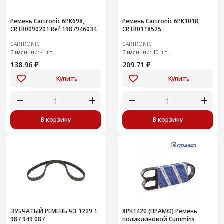
Ремень Cartronic 6PK698,
Ремень Cartronic 6PK1018,
CRTR0090201 Ref.1987946034
CRTR0118525
CARTRONIC
CARTRONIC
В наличии:
4 шт.
В наличии:
10 шт.
138.96 ₽
209.71 ₽
Купить
Купить
В корзину
В корзину
ЗУБЧАТЫЙ РЕМЕНЬ ЧЗ 1229 1
8PK1420 (ПРАМО) Ремень
987 949 087
поликлиновой Cummins