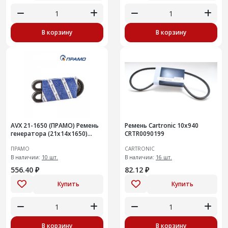
В корзину
В корзину
AVX 21-1650 (ПРАМО) Ремень
Ремень Cartronic 10x940
генератора (21х14х1650)
CRTR0090199
ЗИЛ-130, Урал-375, КАЗ-608В,
ПРАМО
CARTRONIC
ЛАЗ-697
В наличии:
10 шт.
В наличии:
16 шт.
556.40 ₽
82.12 ₽
Купить
Купить
В корзину
В корзину