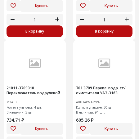
Купить
Купить
В корзину
В корзину
21011-3709310
701.3709 Перекл. подр. ст/
Переключатель подрулевой
очистителя УАЗ-3163
в сборе аналог 124.3709 (3-х
"Патриот" вып. до 07.13 г
МЗАТЭ
АВТОАРМАТУРА
позиционный)
Кол-во в упаковке: 4 шт.
Кол-во в упаковке: 30 шт.
В наличии:
5 шт.
В наличии:
91 шт.
734.71 ₽
605.26 ₽
Купить
Купить