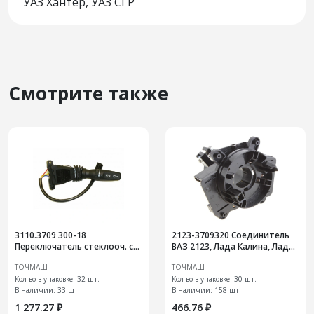
УАЗ Хантер, УАЗ СГР
Смотрите также
3110.3709 300-18
2123-3709320 Соединитель
Переключатель стеклооч. с
ВАЗ 2123, Лада Калина, Лада
регулятором паузы
Приора
ТОЧМАШ
ТОЧМАШ
Кол-во в упаковке: 32 шт.
Кол-во в упаковке: 30 шт.
В наличии:
33 шт.
В наличии:
158 шт.
1 277.27 ₽
466.76 ₽