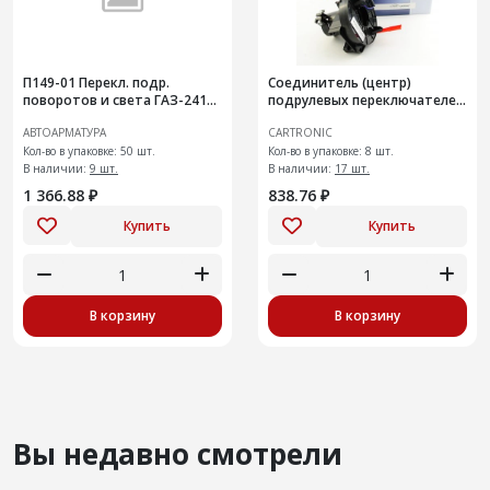
П149-01 Перекл. подр.
Соединитель (центр)
поворотов и света ГАЗ-2410,
подрулевых переключателей
3102
ВАЗ 2170->2172 (с AIR Bag)
АВТОАРМАТУРА
CARTRONIC
Cartronic CTR0113658 (Ref.2
Кол-во в упаковке: 50 шт.
Кол-во в упаковке: 8 шт.
В наличии:
9 шт.
В наличии:
17 шт.
1 366.88 ₽
838.76 ₽
Купить
Купить
В корзину
В корзину
Вы недавно смотрели