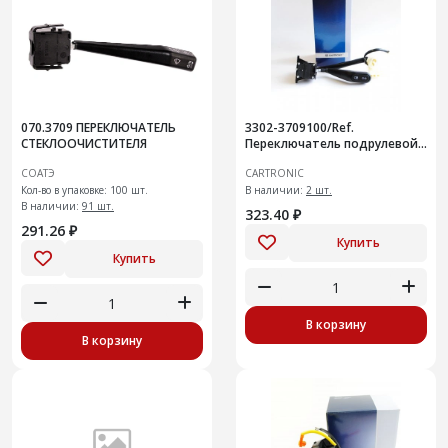
070.3709 ПЕРЕКЛЮЧАТЕЛЬ
3302-3709100/Ref.
СТЕКЛООЧИСТИТЕЛЯ
Переключатель подрулевой
(света) ГАЗ 2705/3302/3321
СОАТЭ
CARTRONIC
CRTR0108690
Кол-во в упаковке: 100 шт.
В наличии:
2 шт.
В наличии:
91 шт.
323.40 ₽
291.26 ₽
Купить
Купить
В корзину
В корзину