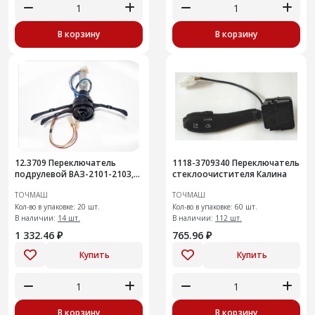
В корзину
В корзину
12.3709 Переключатель
1118-3709340 Переключатель
подрулевой ВАЗ-2101-2103,
стеклоочистителя Калина
2106 3х-рычажный с трубой
ТОЧМАШ
ТОЧМАШ
(945)
Кол-во в упаковке: 20 шт.
Кол-во в упаковке: 60 шт.
В наличии:
14 шт.
В наличии:
112 шт.
1 332.46 ₽
765.96 ₽
Купить
Купить
В корзину
В корзину