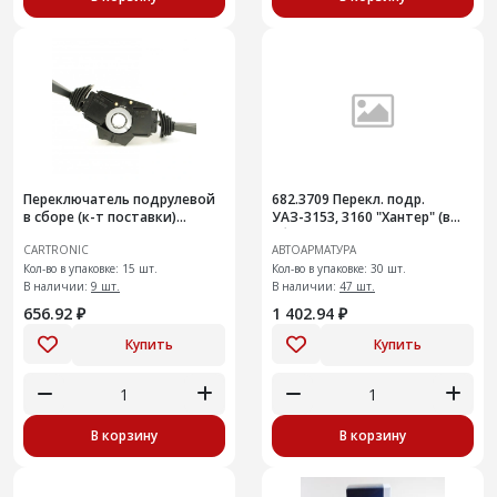
Переключатель подрулевой
682.3709 Перекл. подр.
в сборе (к-т поставки)
УАЗ-3153, 3160 "Хантер" (в
Cartronic CTR0110051
сборе)
CARTRONIC
АВТОАРМАТУРА
УАЗ-3163 (3163-3709005
/3163-37
Кол-во в упаковке: 15 шт.
Кол-во в упаковке: 30 шт.
В наличии:
9 шт.
В наличии:
47 шт.
656.92 ₽
1 402.94 ₽
Купить
Купить
В корзину
В корзину