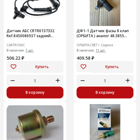
Датчик АБС CRTR0137332
ДФ1-1 Датчик фазы 8 клап
Ref.8450086937 задний
(ОРБИТА ) аналог 48.3855
правый Niva Legend
2108-2114, КАЛИНА
CARTRONIC
ОРБИТА-СВЕТ г.Саранск
,ГРАНТА,2123
В наличии:
7 шт.
В наличии:
11 шт.
506.22 ₽
409.58 ₽
Купить
Купить
В корзину
В корзину