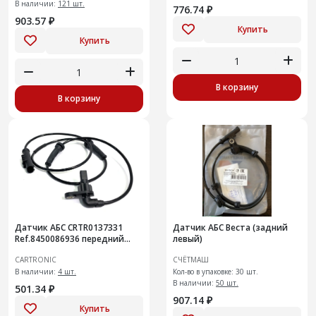
В наличии:
121 шт.
776.74 ₽
903.57 ₽
Купить
Купить
В корзину
В корзину
Датчик АБС CRTR0137331
Датчик АБС Веста (задний
Ref.8450086936 передний
левый)
Niva Legend
CARTRONIC
СЧЁТМАШ
В наличии:
4 шт.
Кол-во в упаковке: 30 шт.
В наличии:
50 шт.
501.34 ₽
907.14 ₽
Купить