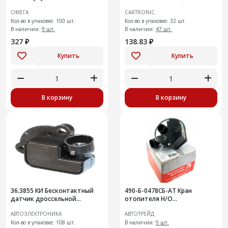
Ref.2112-1148200 безконт
ОМЕГА
CARTRONIC
Кол-во в упаковке: 100 шт.
Кол-во в упаковке: 32 шт.
В наличии:
9 шт.
В наличии:
47 шт.
327 ₽
138.83 ₽
Купить
Купить
В корзину
В корзину
36.3855 КИ Бесконтактный
490-Б-0478СБ-АТ Кран
датчик дроссельной
отопителя Н/О
заслонки
ГАЗ-3302,3111 с
АВТОЭЛЕКТРОНИКА
АВТОТРЕЙД
электроприводом нового
Кол-во в упаковке: 108 шт.
образца
В наличии:
9 шт.