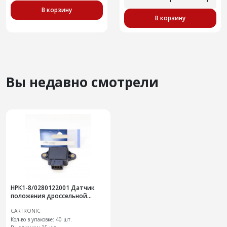
В корзину
В корзину
Вы недавно смотрели
НРК1-8/0280122001 Датчик
положения дроссельной
заслонки Cartronic
CARTRONIC
CRTR0100504 (японские
контакты,Ref
Кол-во в упаковке: 40 шт.