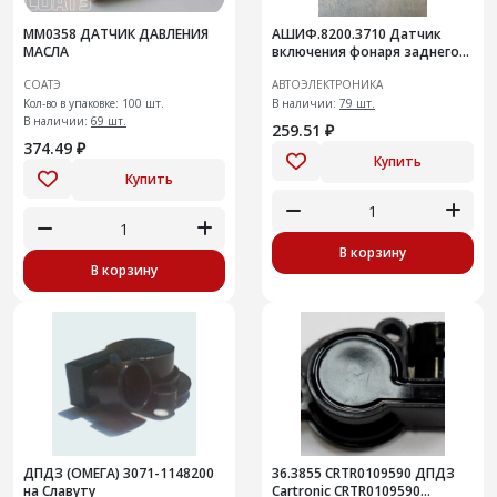
ММ0358 ДАТЧИК ДАВЛЕНИЯ
АШИФ.8200.3710 Датчик
МАСЛА
включения фонаря заднего
хода LADA Vesta, X-Ray
СОАТЭ
АВТОЭЛЕКТРОНИКА
Кол-во в упаковке: 100 шт.
В наличии:
79 шт.
В наличии:
69 шт.
259.51 ₽
374.49 ₽
Купить
Купить
В корзину
В корзину
ДПДЗ (ОМЕГА) 3071-1148200
36.3855 CRTR0109590 ДПДЗ
на Славуту
Cartronic CRTR0109590