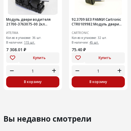
Модуль двери водителя
92.3709 БЕЗ РАМКИ Cartronic
21700-3763075-00 2кл
CTR0109982 Модуль двери
ИТЭЛМА
электростек
ИТЕЛМА
CARTRONIC
Кол-во в упаковке: 36 шт.
Кол-во в упаковке: 32 шт.
В наличии:
115 шт.
В наличии:
45 шт.
7 308.01 ₽
75.40 ₽
Купить
Купить
В корзину
В корзину
Вы недавно смотрели