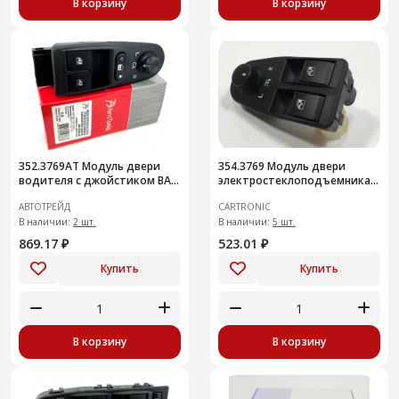
В корзину
В корзину
352.3769АТ Модуль двери
354.3769 Модуль двери
водителя c джойстиком ВАЗ
электростеклоподъемника
1117, 1118, 1119
Cartronic CRTR0134381 а/м
АВТОТРЕЙД
CARTRONIC
ГАЗель Next
В наличии:
2 шт.
В наличии:
5 шт.
869.17 ₽
523.01 ₽
Купить
Купить
В корзину
В корзину