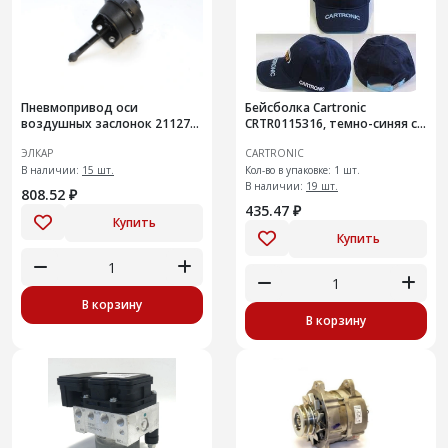
Пневмопривод оси
Бейсболка Cartronic
воздушных заслонок 21127-
CRTR0115316, темно-синяя с
1008200
логотипом
ЭЛКАР
CARTRONIC
В наличии:
15 шт.
Кол-во в упаковке: 1 шт.
В наличии:
19 шт.
808.52 ₽
435.47 ₽
Купить
Купить
В корзину
В корзину