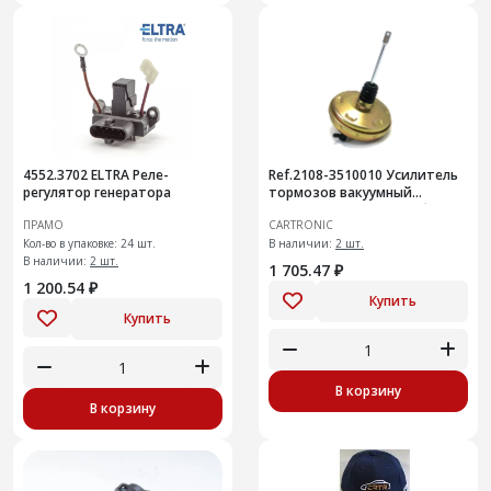
4552.3702 ELTRA Реле-
Ref.2108-3510010 Усилитель
регулятор генератора
тормозов вакуумный
Cartronic CRTR0133182 без
ПРАМО
CARTRONIC
ГТЦ
Кол-во в упаковке: 24 шт.
В наличии:
2 шт.
В наличии:
2 шт.
1 705.47 ₽
1 200.54 ₽
Купить
Купить
В корзину
В корзину