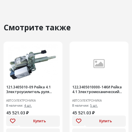
Смотрите также
121.3405010-09 Рейка 4.1
122.3405010000-14КИ Рейка
Электроусилитель руля
4.1 Электромеханический
Приора (2172-3450008-02)
усилитель руля аналог
АВТОЭЛЕКТРОНИКА
АВТОЭЛЕКТРОНИКА
замена 121.340501000-04/05
122.3405010000-02А
В наличии:
4 шт.
В наличии:
5 шт.
45 521.03 ₽
45 521.03 ₽
Купить
Купить