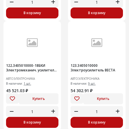
В корзину
В корзину
122.3405010000-18БКИ
123.3405010000
Электромеханич. усилитель
Электроусилитель ВЕСТА
руля (Лада Гранта FL) замена
АВТОЭЛЕКТРОНИКА
АВТОЭЛЕКТРОНИКА
122.3405010000-06/07
В наличии:
1 шт.
В наличии:
9 шт.
45 521.03 ₽
54 302.91 ₽
Купить
Купить
В корзину
В корзину