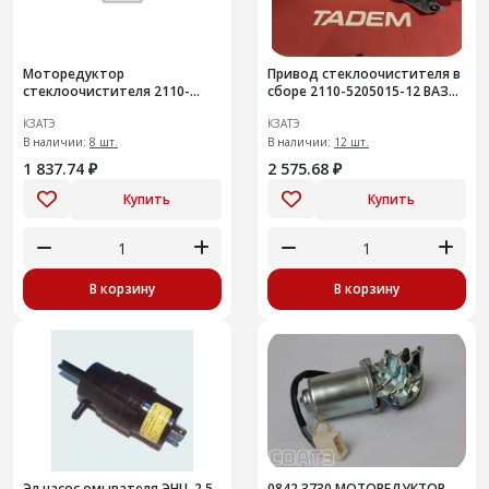
Моторедуктор
Привод стеклоочистителя в
стеклоочистителя 2110-
сборе 2110-5205015-12 ВАЗ
3730000-12 ВАЗ 2110-2112,
2110-2112 (вал 12мм)
КЗАТЭ
КЗАТЭ
1117-1119 Калина, Chevrolet
Niva (12мм)
В наличии:
8 шт.
В наличии:
12 шт.
1 837.74 ₽
2 575.68 ₽
Купить
Купить
В корзину
В корзину
Эл.насос омывателя ЭНЦ-2,5
0842.3730 МОТОРЕДУКТОР