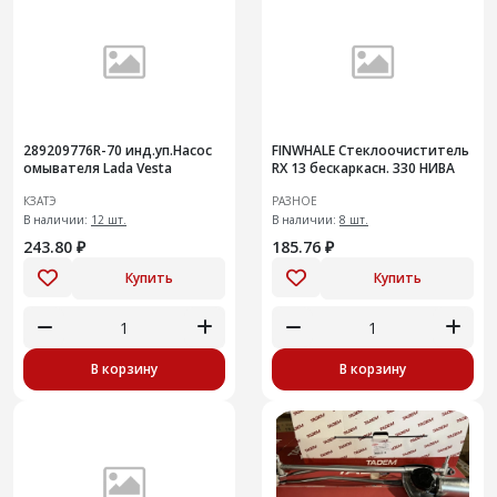
289209776R-70 инд.уп.Насос
FINWHALE Стеклоочиститель
омывателя Lada Vesta
RX 13 бескаркасн. 330 НИВА
КЗАТЭ
РАЗНОЕ
В наличии:
12 шт.
В наличии:
8 шт.
243.80 ₽
185.76 ₽
Купить
Купить
В корзину
В корзину