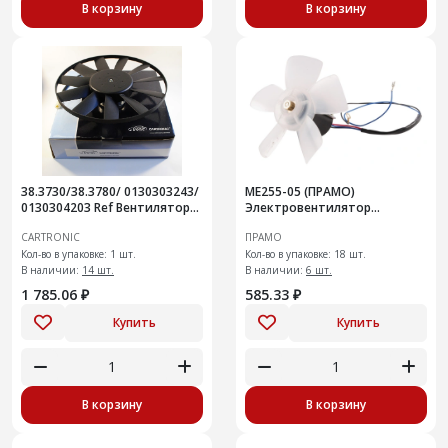
В корзину
В корзину
38.3730/38.3780/ 0130303243/
МЕ255-05 (ПРАМО)
0130304203 Ref Вентилятор
Электровентилятор
охлаждения Cartronic
отопителя салона
CARTRONIC
ПРАМО
CTR0101472
Кол-во в упаковке: 1 шт.
Кол-во в упаковке: 18 шт.
В наличии:
14 шт.
В наличии:
6 шт.
1 785.06 ₽
585.33 ₽
Купить
Купить
В корзину
В корзину