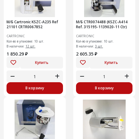
М/Б Cartronic KSZC-A235 Ref
М/Б CTR0074488 (KSZC-A414
21101 CRTR0067852
Ref. 315195-1139020-11 Ctr)
CARTRONIC
CARTRONIC
Кол-во в упаковке: 10 шт.
Кол-во в упаковке: 10 шт.
В наличии:
12 шт.
В наличии:
3 шт.
1 850.29 ₽
2 605.35 ₽
Купить
Купить
В корзину
В корзину