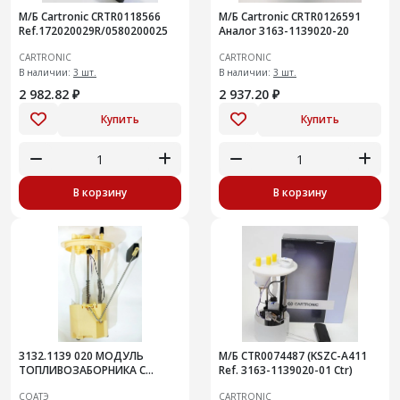
М/Б Cartronic CRTR0118566
М/Б Cartronic CRTR0126591
Ref.172020029R/0580200025
Аналог 3163-1139020-20
CARTRONIC
CARTRONIC
В наличии:
3 шт.
В наличии:
3 шт.
2 982.82 ₽
2 937.20 ₽
Купить
Купить
В корзину
В корзину
3132.1139 020 МОДУЛЬ
М/Б CTR0074487 (KSZC-A411
ТОПЛИВОЗАБОРНИКА С
Ref. 3163-1139020-01 Ctr)
ДАТЧИКОМ УРОВНЯ ТОПЛИВА
СОАТЭ
CARTRONIC