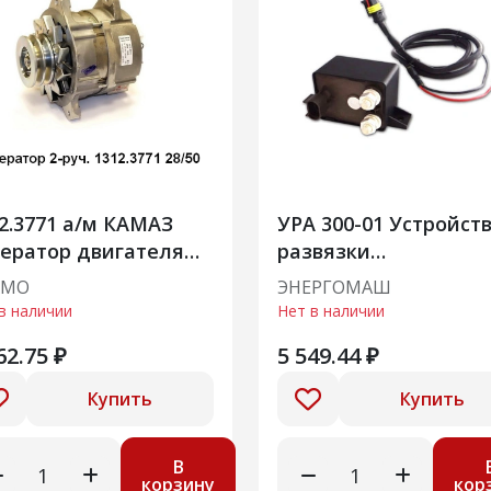
2.3771 а/м КАМАЗ
УРА 300-01 Устройст
ератор двигателя
развязки
томобиля
аккумуляторов
АМО
ЭНЕРГОМАШ
в наличии
Нет в наличии
62.75 ₽
5 549.44 ₽
Купить
Купить
В
корзину
кор