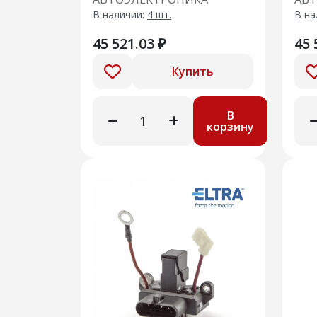
02) замена
усил
В наличии:
4 шт.
В на
121.340501000-04/05
122
45 521.03 ₽
45 
Купить
В
корзину