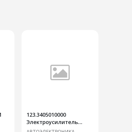
И
123.3405010000
Электроусилитель
да
ВЕСТА
АВТОЭЛЕКТРОНИКА