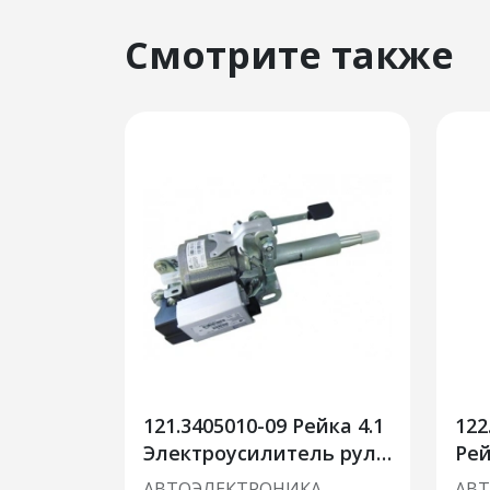
Смотрите также
121.3405010-09 Рейка 4.1
122
Электроусилитель руля
Рей
Приора (2172-3450008-
Эл
АВТОЭЛЕКТРОНИКА
АВ