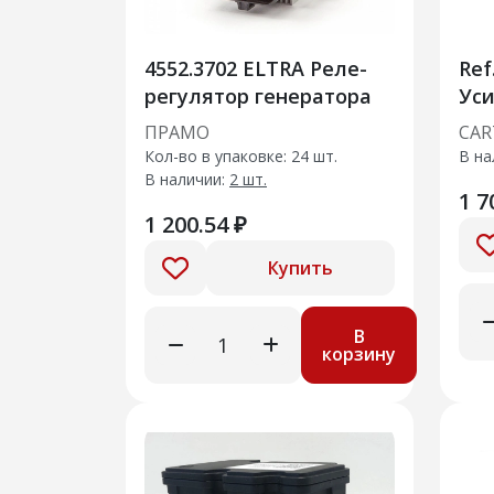
4552.3702 ELTRA Реле-
Ref
регулятор генератора
Ус
вак
ПРАМО
CAR
CRT
Кол-во в упаковке: 24 шт.
В на
В наличии:
2 шт.
1 7
1 200.54 ₽
Купить
В
корзину