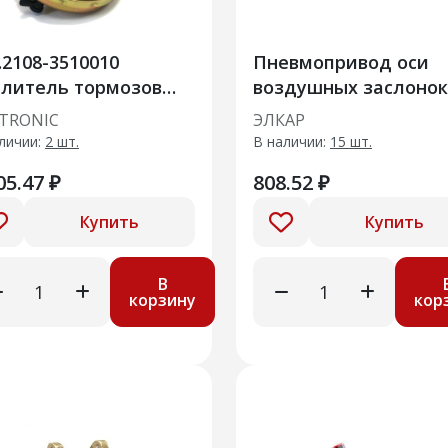
.2108-3510010
Пневмопривод оси
илитель тормозов
воздушных заслонок
уумный Cartronic
21127-1008200
TRONIC
ЭЛКАР
R0133182 без ГТЦ
личии:
2 шт.
В наличии:
15 шт.
05.47 ₽
808.52 ₽
Купить
Купить
В
корзину
кор