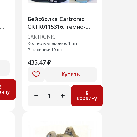
Бейсболка Cartronic
CRTR0115316, темно-
синяя с логотипом
CARTRONIC
Кол-во в упаковке: 1 шт.
В наличии:
19 шт.
435.47 ₽
Купить
В
зину
В
корзину