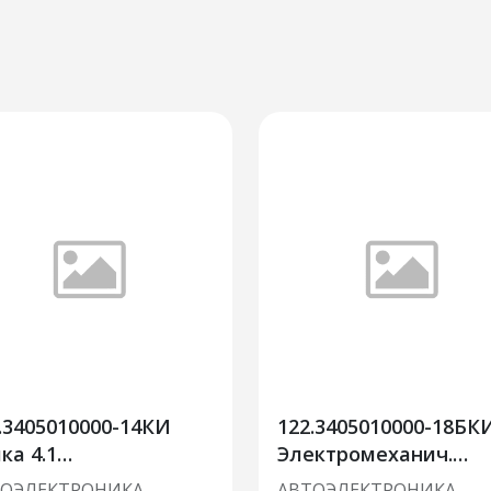
.3405010000-14КИ
122.3405010000-18БК
ка 4.1
Электромеханич.
ектромеханический
усилитель руля (Ла
ТОЭЛЕКТРОНИКА
АВТОЭЛЕКТРОНИКА