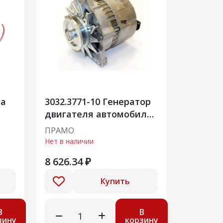
ва
3032.3771-10 Генератор
двигателя автомобиля
а/м ПАЗ 3205
ПРАМО
Нет в наличии
8 626.34 ₽
Купить
В
В
зину
корзину