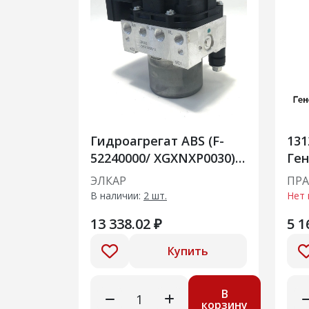
Гидроагрегат ABS (F-
131
52240000/ XGXNXP0030)
Ген
8450111211 ИУ
ав
ЭЛКАР
ПР
В наличии:
2 шт.
Нет 
13 338.02 ₽
5 1
Купить
В
корзину