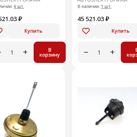
итель руля аналог
Гранта FL) замена
личии:
6 шт.
В наличии:
1 шт.
.3405010000-02А
122.3405010000-06/07
521.03 ₽
45 521.03 ₽
Купить
Купить
В
корзину
кор