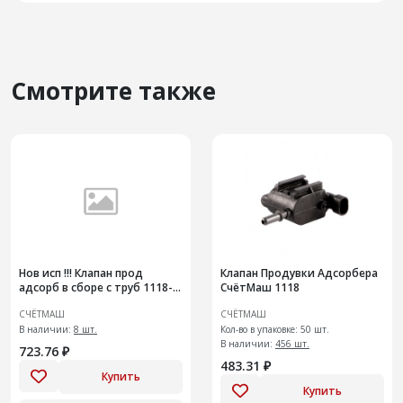
Смотрите также
Нов исп !!! Клапан прод
Клапан Продувки Адсорбера
адсорб в сборе с труб 1118-
СчётМаш 1118
1164042-40 -8 клап
СЧЁТМАШ
СЧЁТМАШ
В наличии:
8 шт.
Кол-во в упаковке: 50 шт.
В наличии:
456 шт.
723.76 ₽
483.31 ₽
Купить
Купить