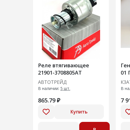
Реле втягивающее
Ген
21901-3708805AT
01 
14В
АВТОТРЕЙД
КЗА
В наличии:
5 шт.
В на
865.79 ₽
7 9
Купить
В