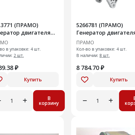
71 (ПРАМО)
5266781 (ПРАМО)
ератор двигателя
Генератор двигател
омобиля ГАЗ 2410,
авт ГАЗ-3302
АМО
ПРАМО
2,3110
дв.CUMMINS
во в упаковке: 4 шт.
Кол-во в упаковке: 4 шт.
личии:
2 шт.
В наличии:
8 шт.
39.38 ₽
8 784.70 ₽
Купить
Купить
В
корзину
кор