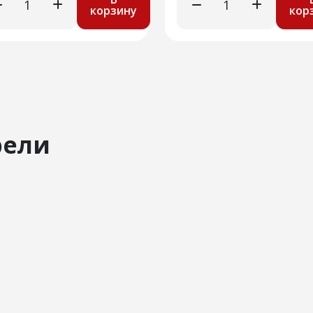
корзину
кор
рели