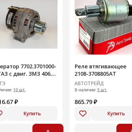
ератор 7702.3701000-
Реле втягивающее
ГАЗ с двиг. ЗМЗ 406.10
2108-3708805AT
 120А
ТЭ
АВТОТРЕЙД
личии:
10 шт.
В наличии:
5 шт.
16.67 ₽
865.79 ₽
Купить
Купить
В