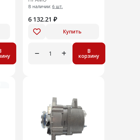
дв. УМЗ-4213
В наличии:
6 шт.
6 132.21 ₽
Купить
В
В
зину
корзину