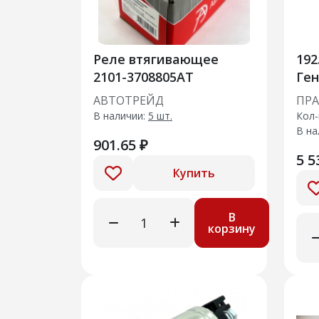
Реле втягивающее
192.37
2101-3708805AT
Ген
авт
АВТОТРЕЙД
ПР
310
В наличии:
5 шт.
Кол-
В на
901.65 ₽
5 5
Купить
В
корзину