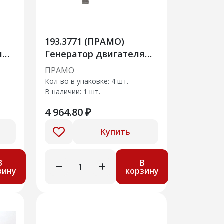
193.3771 (ПРАМО)
я
Генератор двигателя
автомобиля ГАЗ 3302
ПРАМО
"Газель"
Кол-во в упаковке: 4 шт.
В наличии:
1 шт.
4 964.80 ₽
Купить
В
В
зину
корзину