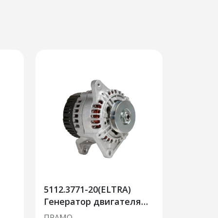
5112.3771-20(ELTRA)
Генератор двигателя
автомобиля ГАЗ, УАЗ с
ПРАМО