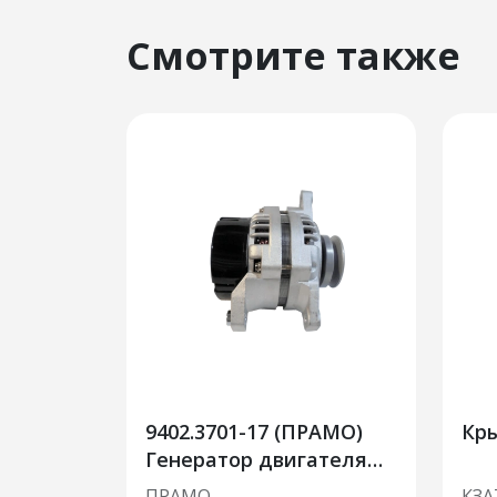
Смотрите также
9402.3701-17 (ПРАМО)
Кры
Генератор двигателя
ГАЗ, УАЗ (100 А)
ПРАМО
КЗА