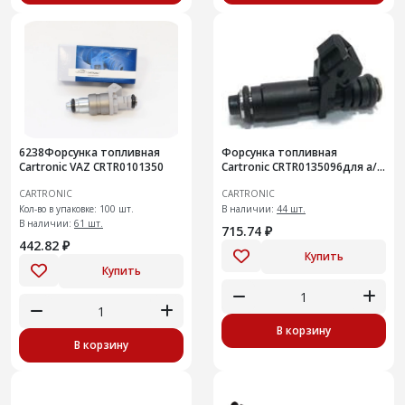
6238Форсунка топливная
Форсунка топливная
Cartronic VAZ CRTR0101350
Cartronic CRTR0135096для а/м
АО АвтоВАЗ модели Vesta,
CARTRONIC
CARTRONIC
XRAY 1,8 16v, для рампы (21
Кол-во в упаковке: 100 шт.
В наличии:
44 шт.
В наличии:
61 шт.
715.74 ₽
442.82 ₽
Купить
Купить
В корзину
В корзину