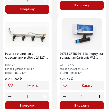
В корзину
В корзину
Рампа топливная с
20735 CRTR0101348 Форсунка
форсунками в сборе 21127-
топливная Cartronic VAZ
1144010-10
Ref.Ctr
ИТЕЛМА
CARTRONIC
Кол-во в упаковке: 10 шт.
Кол-во в упаковке: 40 шт.
В наличии:
9 шт.
В наличии:
23 шт.
8 211.52 ₽
423.67 ₽
Купить
Купить
В корзину
В корзину