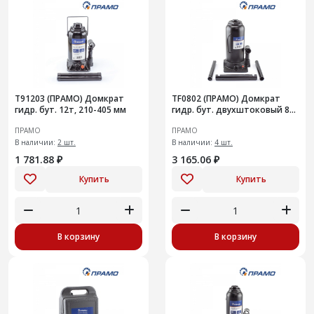
T91203 (ПРАМО) Домкрат
TF0802 (ПРАМО) Домкрат
гидр. бут. 12т, 210-405 мм
гидр. бут. двухштоковый 8т,
270-635 мм
ПРАМО
ПРАМО
В наличии:
2 шт.
В наличии:
4 шт.
1 781.88 ₽
3 165.06 ₽
Купить
Купить
В корзину
В корзину