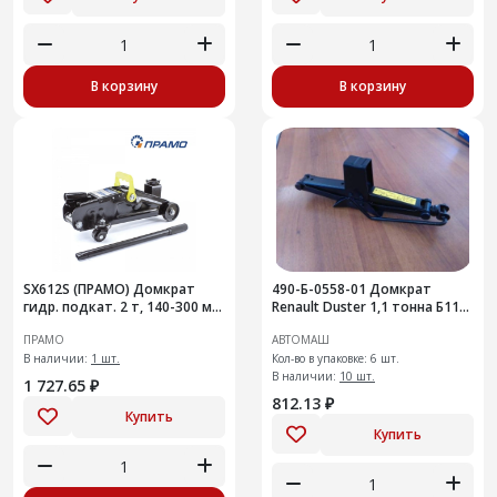
В корзину
В корзину
SX612S (ПРАМО) Домкрат
490-Б-0558-01 Домкрат
гидр. подкат. 2 т, 140-300 мм,
Renault Duster 1,1 тонна Б11-
в кейсе
45
ПРАМО
АВТОМАШ
В наличии:
1 шт.
Кол-во в упаковке: 6 шт.
В наличии:
10 шт.
1 727.65 ₽
812.13 ₽
Купить
Купить