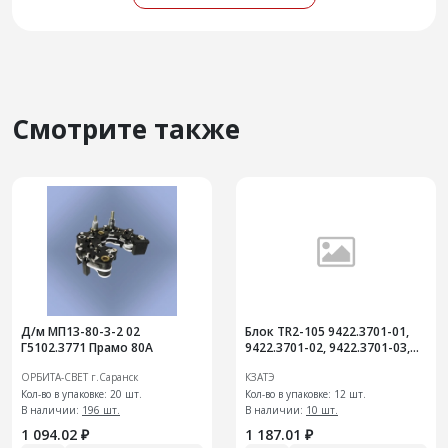
Смотрите также
Д/м МП13-80-3-2 02
Блок TR2-105 9422.3701-01,
Г5102.3771 Прамо 80А
9422.3701-02, 9422.3701-03,
7762.3701-10, 7762.3701-11,
ОРБИТА-СВЕТ г.Саранск
КЗАТЭ
7762.3701-12
Кол-во в упаковке: 20 шт.
Кол-во в упаковке: 12 шт.
В наличии:
196 шт.
В наличии:
10 шт.
1 094.02 ₽
1 187.01 ₽