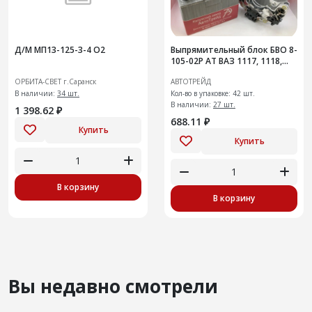
Д/М МП13-125-3-4 О2
Выпрямительный блок БВО 8-
105-02Р АТ ВАЗ 1117, 1118,
1119 генератор 9402.3701-06
ОРБИТА-СВЕТ г.Саранск
АВТОТРЕЙД
В наличии:
34 шт.
Кол-во в упаковке: 42 шт.
В наличии:
27 шт.
1 398.62 ₽
688.11 ₽
Купить
Купить
В корзину
В корзину
Вы недавно смотрели