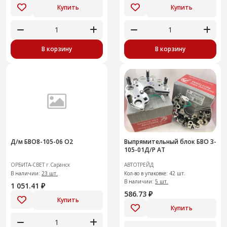
Купить
Купить
В корзину
В корзину
Д/м БВО8-105-06 О2
Выпрямительный блок БВО 3-
105-01Д/Р АТ
ОРБИТА-СВЕТ г.Саранск
АВТОТРЕЙД
В наличии:
23 шт.
Кол-во в упаковке: 42 шт.
В наличии:
5 шт.
1 051.41 ₽
586.73 ₽
Купить
Купить