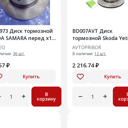
973 Диск тормозной
BD007AVT Диск
A SAMARA перед x1
тормозной Skoda Yet
8
(09-) передний
EO
AVTOPRIBOR
личии:
36 шт.
В наличии:
12 шт.
57 ₽
2 216.74 ₽
Купить
Купить
В
корзину
кор