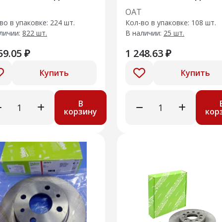
него тормоза
заднего тормоза
Т
ОАТ
во в упаковке: 224 шт.
Кол-во в упаковке: 108 шт.
личии:
822 шт.
В наличии:
25 шт.
59.05 ₽
1 248.63 ₽
Купить
Купить
В
корзину
кор