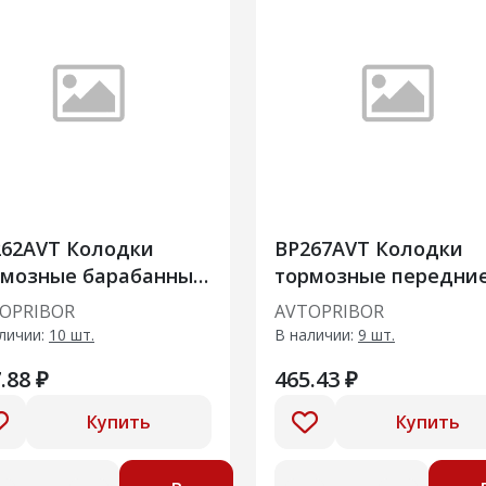
262AVT Колодки
BP267AVT Колодки
рмозные барабанные
тормозные передни
ние без датчика
без датчика Lada 21
OPRIBOR
AVTOPRIBOR
a 2101
личии:
10 шт.
В наличии:
9 шт.
.88 ₽
465.43 ₽
Купить
Купить