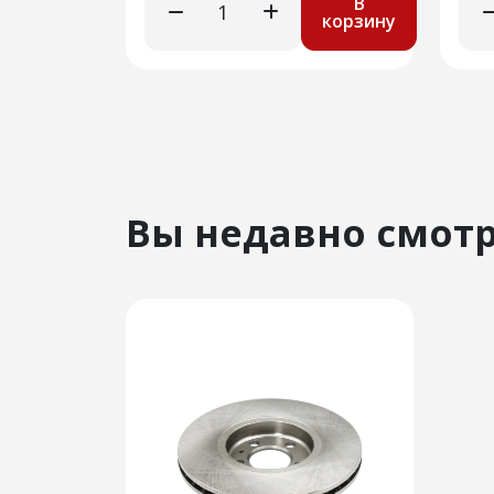
В
корзину
Вы недавно смот