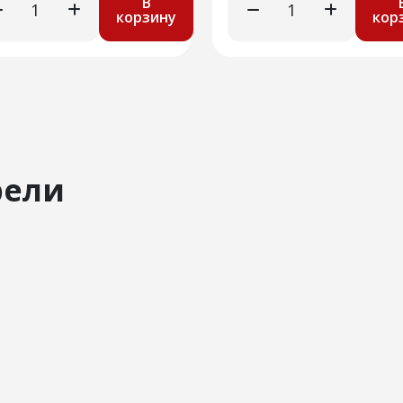
В
корзину
кор
рели