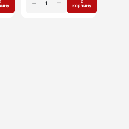
В
В
зину
корзину