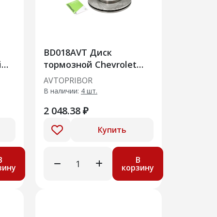
BD018AVT Диск
i
тормозной Chevrolet
Cruze (09-) / Aveo (11-)
AVTOPRIBOR
передний
В наличии:
4 шт.
2 048.38 ₽
Купить
В
В
зину
корзину