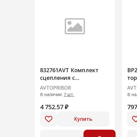
832761AVT Комплект
BP
сцепления с
то
подшипником GAZ
зад
AVTOPRIBOR
AVT
Gazelle 2.9 (UMZ 4216)
Lad
В наличии:
7 шт.
В на
(94-)
4 752.57 ₽
797
Купить