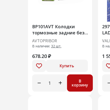
BP101AVT Колодки
297
тормозные задние без
LAD
датчика Lada Vesta / SW
210
AVTOPRIBOR
VAL
Cross / Kalina / Granta
В наличии:
32 шт.
В на
678.20 ₽
1 5
Купить
В
корзину