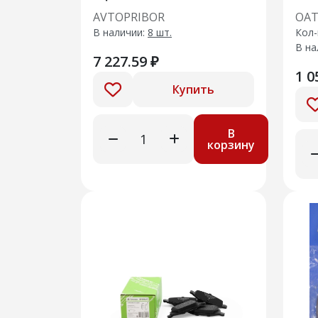
подшипником GAZ
зад
AVTOPRIBOR
ОА
Gazelle Next (Cummins
В наличии:
8 шт.
Кол-
2.8D 330N) (13-)
В на
7 227.59 ₽
1 0
Купить
В
корзину