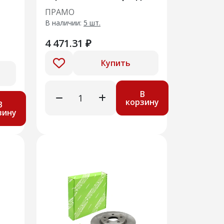
ВАЗ 2123
ПРАМО
В наличии:
5 шт.
4 471.31 ₽
Купить
В
корзину
В
зину