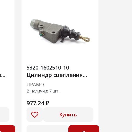
5320-1602510-10
е
Цилиндр сцепления
07
главный
ПРАМО
В наличии:
7 шт.
977.24 ₽
Купить