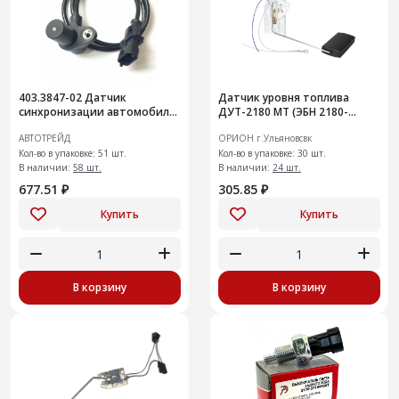
403.3847-02 Датчик
Датчик уровня топлива
синхронизации автомобили
ДУТ-2180 МТ (ЭБН 2180-
УАЗ с дв. УМЗ-405,409
1139009)
АВТОТРЕЙД
ОРИОН г.Ульяновсвк
Евро-3., Иномарки длина
кабеля 710
Кол-во в упаковке: 51 шт.
Кол-во в упаковке: 30 шт.
В наличии:
58 шт.
В наличии:
24 шт.
677.51 ₽
305.85 ₽
Купить
Купить
В корзину
В корзину