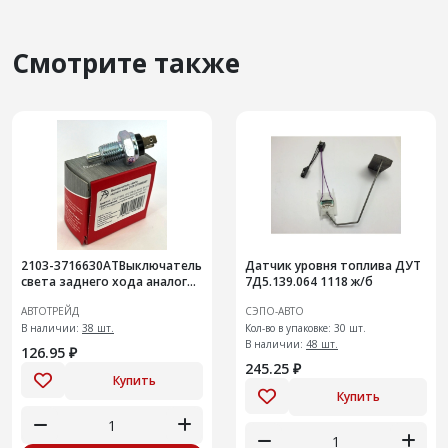
Смотрите также
2103-3716630АТВыключатель
Датчик уровня топлива ДУТ
света заднего хода аналог
7Д5.139.064 1118 ж/б
1312.3768-01, ВК-415, ВК 12-2
АВТОТРЕЙД
СЭПО-АВТО
В наличии:
38 шт.
Кол-во в упаковке: 30 шт.
В наличии:
48 шт.
126.95 ₽
245.25 ₽
Купить
Купить