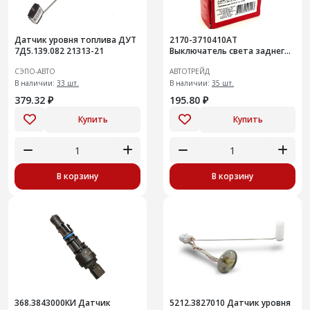
Датчик уровня топлива ДУТ
2170-3710410АТ
7Д5.139.082 21313-21
Выключатель света заднего
хода ВАЗ-1118, 2170 анал
СЭПО-АВТО
АВТОТРЕЙД
1332.3768
В наличии:
33 шт.
В наличии:
35 шт.
379.32 ₽
195.80 ₽
Купить
Купить
В корзину
В корзину
368.3843000КИ Датчик
5212.3827010 Датчик уровня