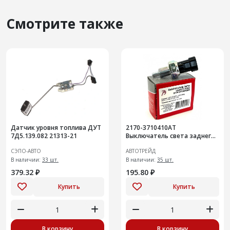
Смотрите также
Датчик уровня топлива ДУТ
2170-3710410АТ
7Д5.139.082 21313-21
Выключатель света заднего
хода ВАЗ-1118, 2170 анал
СЭПО-АВТО
АВТОТРЕЙД
1332.3768
В наличии:
33 шт.
В наличии:
35 шт.
379.32 ₽
195.80 ₽
Купить
Купить
В корзину
В корзину