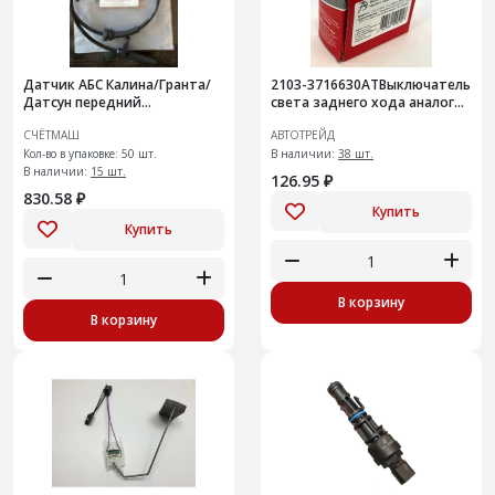
Датчик АБС Калина/Гранта/
2103-3716630АТВыключатель
Датсун передний
света заднего хода аналог
РЮИБ.402139.521
1312.3768-01, ВК-415, ВК 12-2
СЧЁТМАШ
АВТОТРЕЙД
Кол-во в упаковке: 50 шт.
В наличии:
38 шт.
В наличии:
15 шт.
126.95 ₽
830.58 ₽
Купить
Купить
В корзину
В корзину