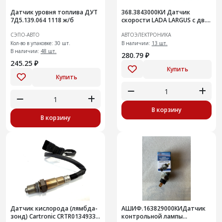
Датчик уровня топлива ДУТ
368.3843000КИ Датчик
7Д5.139.064 1118 ж/б
скорости LADA LARGUS с дв.
К4М и К7М
СЭПО-АВТО
АВТОЭЛЕКТРОНИКА
Кол-во в упаковке: 30 шт.
В наличии:
13 шт.
В наличии:
48 шт.
280.79 ₽
245.25 ₽
Купить
Купить
В корзину
В корзину
Датчик кислорода (лямбда-
АШИФ.163829000КИДатчик
зонд) Cartronic CRTR0134933
контрольной лампы