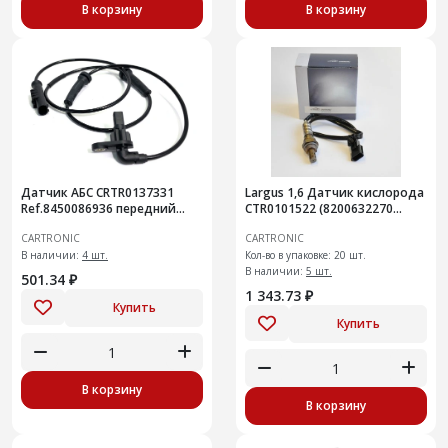
В корзину
В корзину
Датчик АБС CRTR0137331
Largus 1,6 Датчик кислорода
Ref.8450086936 передний
CTR0101522 (8200632270
Niva Legend
Ref.Ctr) LADA ,
CARTRONIC
CARTRONIC
В наличии:
4 шт.
Кол-во в упаковке: 20 шт.
В наличии:
5 шт.
501.34 ₽
1 343.73 ₽
Купить
Купить
В корзину
В корзину