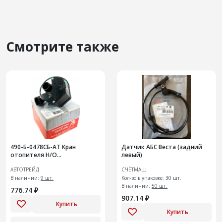
Смотрите также
490-Б-0478СБ-АТ Кран
Датчик АБС Веста (задний
отопителя Н/О
левый)
ГАЗ-3302,3111 с
АВТОТРЕЙД
СЧЁТМАШ
электроприводом нового
образца
В наличии:
9 шт.
Кол-во в упаковке: 30 шт.
В наличии:
50 шт.
776.74 ₽
907.14 ₽
Купить
Купить