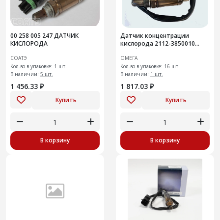
00 258 005 247 ДАТЧИК
Датчик концентрации
КИСЛОРОДА
кислорода 2112-3850010
(лямбда-зонд)
СОАТЭ
ОМЕГА
Кол-во в упаковке: 1 шт.
Кол-во в упаковке: 16 шт.
В наличии:
5 шт.
В наличии:
1 шт.
1 456.33 ₽
1 817.03 ₽
Купить
Купить
В корзину
В корзину