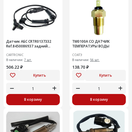
Датчик АБС CRTR0137332
ТМ0100А СО ДАТЧИК
Ref.8450086937 задний
ТЕМПЕРАТУРЫ ВОДЫ
правый Niva Legend
CARTRONIC
СОАТЭ
В наличии:
7 шт.
В наличии:
56 шт.
506.22 ₽
138.70 ₽
Купить
Купить
В корзину
В корзину