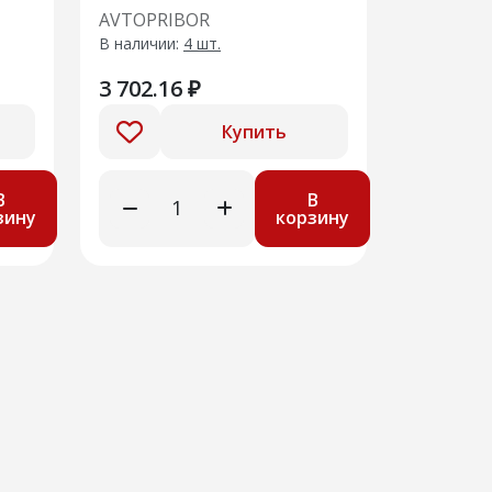
us
подшипника Vesta, X-
AVTOPRIBOR
ка)
Ray NISSAN: Micra
В наличии:
4 шт.
(2005>)
3 702.16 ₽
Купить
В
В
зину
корзину