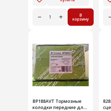
В
корзину
BP188AVT Тормозные
828
колодки передние для
сце