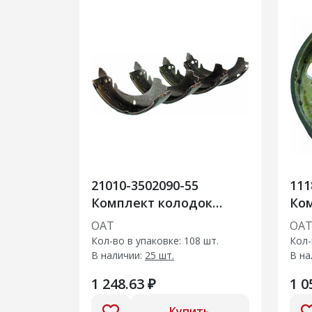
21010-3502090-55
111
Комплект колодок
Ко
заднего тормоза
зад
ОАТ
ОА
Кол-во в упаковке: 108 шт.
Кол-
В наличии:
25 шт.
В на
1 248.63 ₽
1 0
Купить