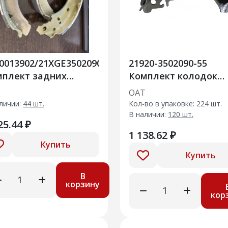
0013902/21XGE350209055
21920-3502090-55
мплект задних
Комплект колодок
рмозных колодок
заднего тормоза
Т
ОАТ
гус FL с 2024 г
личии:
44 шт.
Кол-во в упаковке: 224 шт.
В наличии:
120 шт.
25.44 ₽
1 138.62 ₽
Купить
Купить
В
корзину
кор