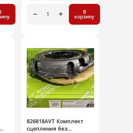
В
В
зину
корзину
826818AVT Комплект
сцепления без