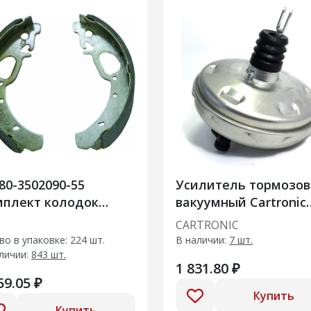
80-3502090-55
Усилитель тормозов
мплект колодок
вакуумный Cartronic
него тормоза
CRTR0133188 Ref.2110
Т
CARTRONIC
3510010/ 21100351001
во в упаковке: 224 шт.
В наличии:
7 шт.
без ГТЦ
личии:
843 шт.
1 831.80 ₽
59.05 ₽
Купить
Купить