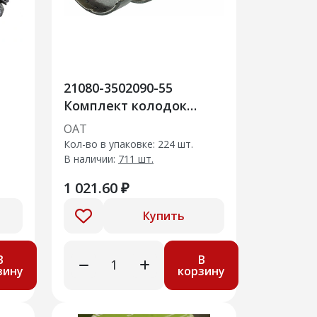
21080-3502090-55
Комплект колодок
заднего тормоза
ОАТ
Кол-во в упаковке: 224 шт.
В наличии:
711 шт.
1 021.60 ₽
Купить
В
В
зину
корзину