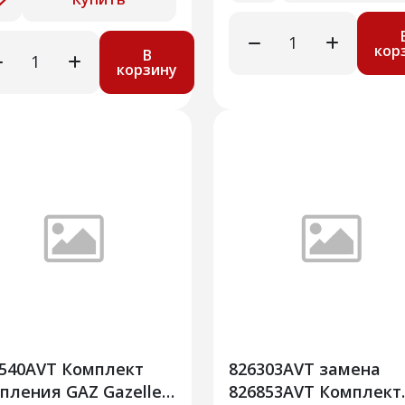
кор
В
корзину
540AVT Комплект
826303AVT замена
пления GAZ Gazelle
826853AVT Комплект