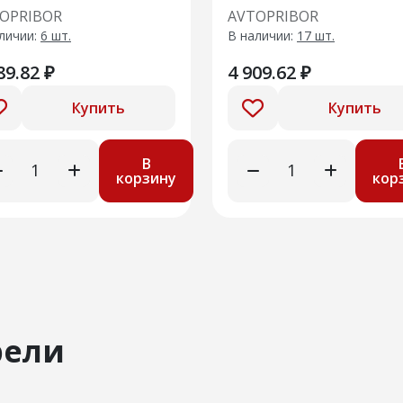
t (Cummins 2.8D
сцепления Lada Larg
OPRIBOR
AVTOPRIBOR
N) (13-)
16кл. (без подшипни
личии:
6 шт.
В наличии:
17 шт.
89.82 ₽
4 909.62 ₽
Купить
Купить
В
корзину
кор
рели