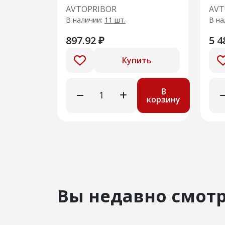
LADA X-RAY
Nex
AVTOPRIBOR
AVT
280
В наличии:
11 шт.
В на
897.92 ₽
5 4
Купить
В
корзину
Вы недавно смот