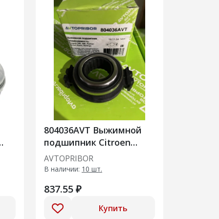
804036AVT Выжимной
подшипник Citroen
-
Berlingo/Xsara/Saxo
AVTOPRIBOR
000
В наличии:
10 шт.
837.55 ₽
Купить