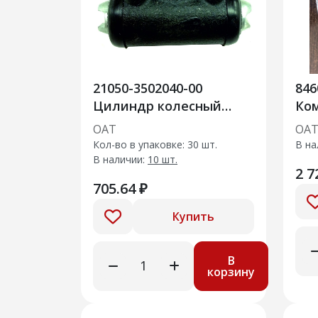
21050-3502040-00
846
Цилиндр колесный
Ко
заднего тормоза
то
ОАТ
ОА
Лар
Кол-во в упаковке: 30 шт.
В на
В наличии:
10 шт.
2 7
705.64 ₽
Купить
В
корзину