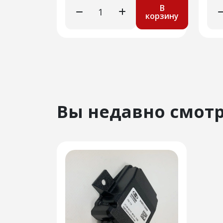
В
корзину
Вы недавно смот