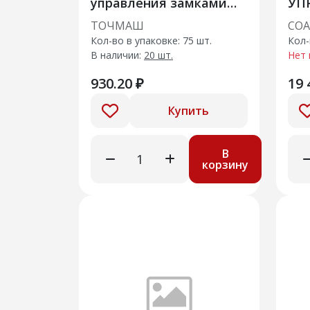
управления замками
УП
дверей Газель Некст
ТОЧМАШ
СОА
Кол-во в упаковке: 75 шт.
Кол-
В наличии:
20 шт.
Нет 
930.20 ₽
19 
Купить
В
корзину