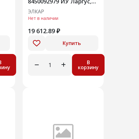
8450092979 ИУ Ларгус,
8450092979 М74.91
ЭЛКАР
Нет в наличии
19 612.89 ₽
Купить
В
В
зину
корзину