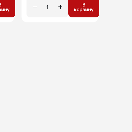
В
В
зину
корзину