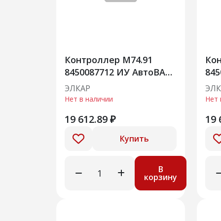
Контроллер М74.91
Кон
8450087712 ИУ АвтоВАЗ»
845
Нива Трэвел, ВАЗ 21217,
Ни
ЭЛКАР
ЭЛК
8450087712
Нет в наличии
Нет 
19 612.89 ₽
19 
Купить
В
корзину