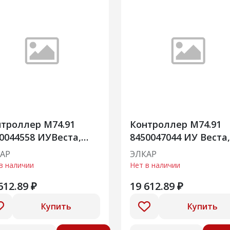
троллер М74.91
Контроллер М74.91
0044558 ИУВеста,
8450047044 ИУ Веста,
 21129,
ВАЗ 21129, 845004704
АР
ЭЛКАР
М74.9
в наличии
Нет в наличии
612.89 ₽
19 612.89 ₽
Купить
Купить