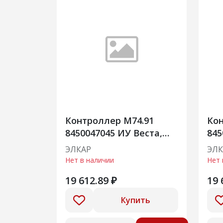
Контроллер М74.91
Кон
8450047045 ИУ Веста,
845
ВАЗ 21179, 8450047045
ВАЗ
ЭЛКАР
ЭЛК
Нет в наличии
Нет 
19 612.89 ₽
19 
Купить