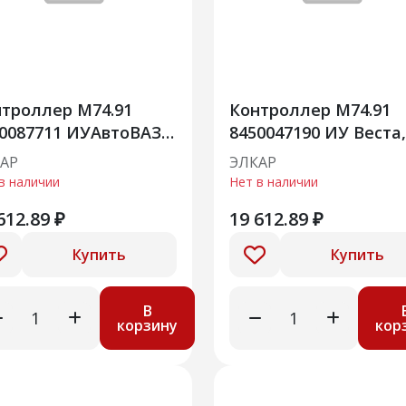
троллер М74.91
Контроллер М74.91
0087711 ИУАвтоВАЗ»
8450047190 ИУ Веста,
ва Легенд
ВАЗ 21179,
АР
ЭЛКАР
в наличии
Нет в наличии
612.89 ₽
19 612.89 ₽
Купить
Купить
В
корзину
кор