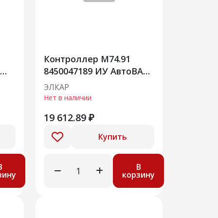
Контроллер М74.91
8450047189 ИУ АвтоВАЗ»
Веста, ВАЗ 21129
ЭЛКАР
Нет в наличии
19 612.89 ₽
Купить
В
В
зину
корзину