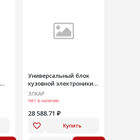
Универсальный блок
кузовной электроники
4
8450045495 XGF ИУ для
ЭЛКАР
а/м ВАЗ Lada Vesta NG,
Нет в наличии
Лада Веста ново
28 588.71 ₽
Купить