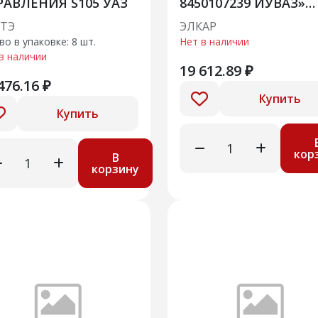
РАВЛЕНИЯ S105 УАЗ
8450107239 ИУВАЗ»
Гранта, ВАЗ 11182,
ТЭ
ЭЛКАР
во в упаковке: 8 шт.
Нет в наличии
в наличии
19 612.89 ₽
476.16 ₽
Купить
Купить
кор
В
корзину