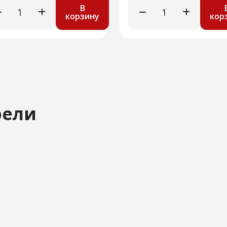
В
корзину
кор
рели