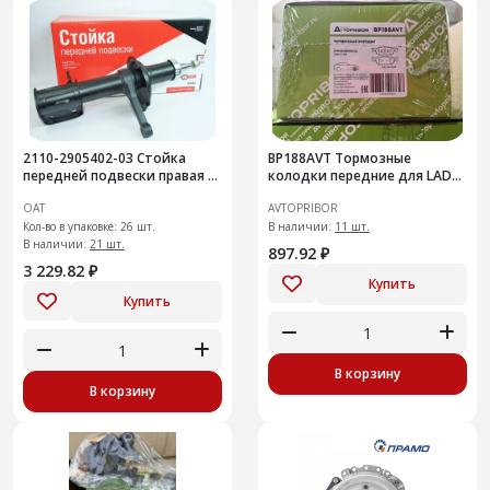
2110-2905402-03 Стойка
BP188AVT Тормозные
передней подвески правая с
колодки передние для LADA
элементами крепления
X-RAY
ОАТ
AVTOPRIBOR
Кол-во в упаковке: 26 шт.
В наличии:
11 шт.
В наличии:
21 шт.
897.92 ₽
3 229.82 ₽
Купить
Купить
В корзину
В корзину