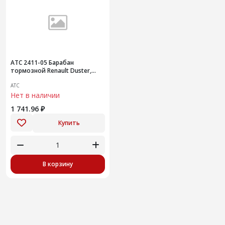
АТС 2411-05 Барабан
тормозной Renault Duster,
Kaptur, Arkana; NISSAN Terrano.
АТС
Без покраски, мат
Нет в наличии
1 741.96 ₽
Купить
В корзину