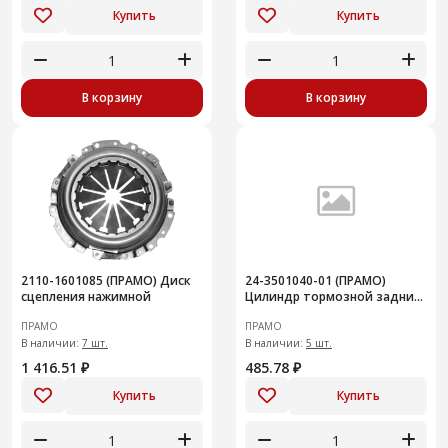
Купить
Купить
В корзину
В корзину
2110-1601085 (ПРАМО) Диск
24-3501040-01 (ПРАМО)
сцепления нажимной
Цилиндр тормозной задний
для ГАЗ-24, 3302, ГАЗель next
ПРАМО
ПРАМО
н/о d=32
В наличии:
7 шт.
В наличии:
5 шт.
1 416.51 ₽
485.78 ₽
Купить
Купить