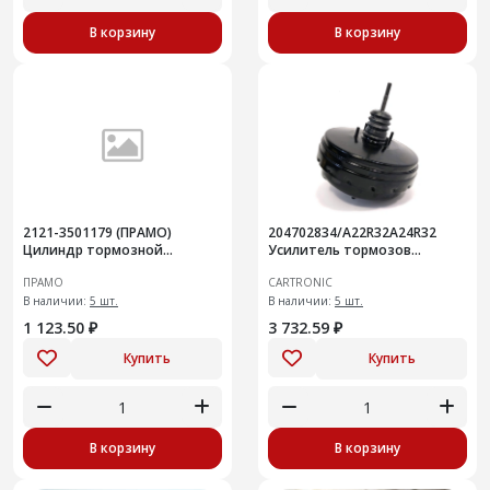
В корзину
В корзину
2121-3501179 (ПРАМО)
204702834/A22R32A24R32
Цилиндр тормозной
Усилитель тормозов
колесный дискового
вакуумный Cartronic
ПРАМО
CARTRONIC
тормоза, левый, для ВАЗ
CRTR0133185
2121
В наличии:
5 шт.
В наличии:
5 шт.
1 123.50 ₽
3 732.59 ₽
Купить
Купить
В корзину
В корзину