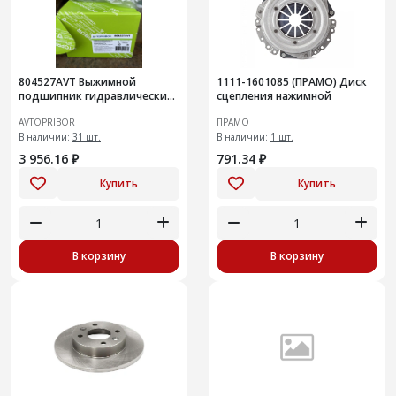
804527AVT Выжимной
1111-1601085 (ПРАМО) Диск
подшипник гидравлический
сцепления нажимной
Renault Logan (04-)
AVTOPRIBOR
ПРАМО
В наличии:
31 шт.
В наличии:
1 шт.
3 956.16 ₽
791.34 ₽
Купить
Купить
В корзину
В корзину