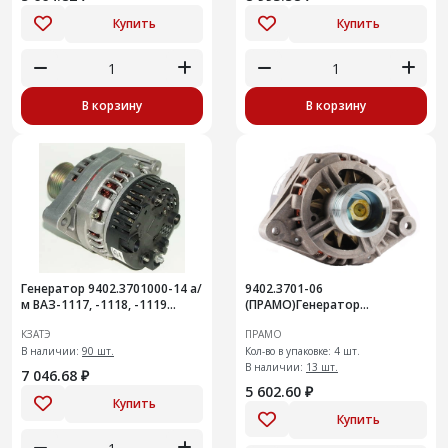
Купить
Купить
В корзину
В корзину
Генератор 9402.3701000-14 а/
9402.3701-06
м ВАЗ-1117, -1118, -1119
(ПРАМО)Генератор
(Калина")115 АМ
двигателя ВАЗ 1117-1119
КЗАТЭ
ПРАМО
100А
В наличии:
90 шт.
Кол-во в упаковке: 4 шт.
В наличии:
13 шт.
7 046.68 ₽
5 602.60 ₽
Купить
Купить