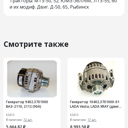
Тракторы: МТЗ-50, 52; ЮМЗ-36Л/6М, ЛТЗ-55, 60
и их модиф. Двиг. Д-50, 65, Рыбинск
Смотрите также
Генератор 9402.3701000
Генератор 10402.3701000-01
ВАЗ-2110, 2112 (90А)
LADA Vesta, LADA XRAY (двиг.
ВАЗ-21129, ВАЗ-21179 и их мо
КЗАТЭ
КЗАТЭ
В наличии:
72 шт.
В наличии:
17 шт.
5 664.82 ₽
8 993.58 ₽