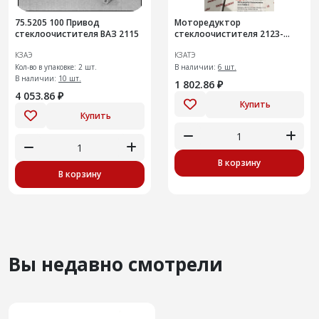
75.5205 100 Привод
Моторедуктор
стеклоочистителя ВАЗ 2115
стеклоочистителя 2123-
3730000-12 ВАЗ 2110-2112,
КЗАЭ
КЗАТЭ
1117-1119 Калина, 2190-2191,
Кол-во в упаковке: 2 шт.
2123 (12мм
В наличии:
6 шт.
В наличии:
10 шт.
1 802.86 ₽
4 053.86 ₽
Купить
Купить
В корзину
В корзину
Вы недавно смотрели