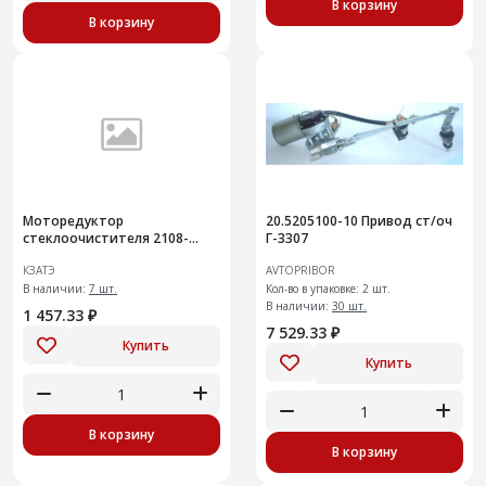
В корзину
В корзину
Моторедуктор
20.5205100-10 Привод ст/оч
стеклоочистителя 2108-
Г-3307
3730000 ВАЗ 2108-21099,
КЗАТЭ
AVTOPRIBOR
2113-2115 (вал 12мм)
В наличии:
7 шт.
Кол-во в упаковке: 2 шт.
В наличии:
30 шт.
1 457.33 ₽
7 529.33 ₽
Купить
Купить
В корзину
В корзину