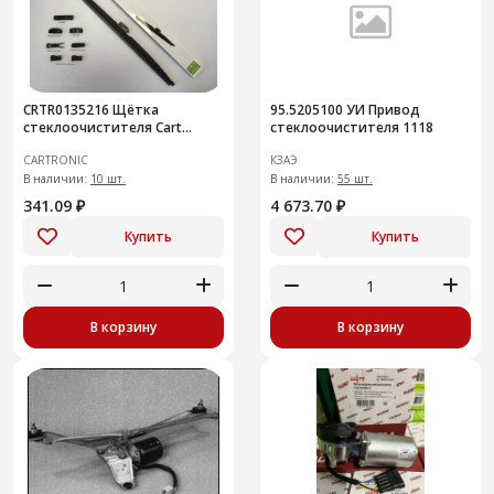
CRTR0135216 Щётка
95.5205100 УИ Привод
стеклоочистителя Cart
стеклоочистителя 1118
Зимняя в чехле/600 мм/24" +
CARTRONIC
КЗАЭ
набор адаптеров других
типо
В наличии:
10 шт.
В наличии:
55 шт.
341.09 ₽
4 673.70 ₽
Купить
Купить
В корзину
В корзину