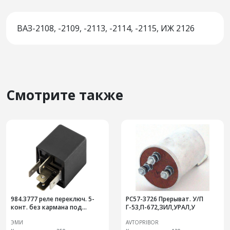
ВАЗ-2108, -2109, -2113, -2114, -2115, ИЖ 2126
Смотрите также
984.3777 реле переключ. 5-
РС57-3726 Прерыват. У/П
конт. без кармана под
Г-53,П-672,ЗИЛ,УРАЛ,У
кронштейн
ЭМИ
AVTOPRIBOR