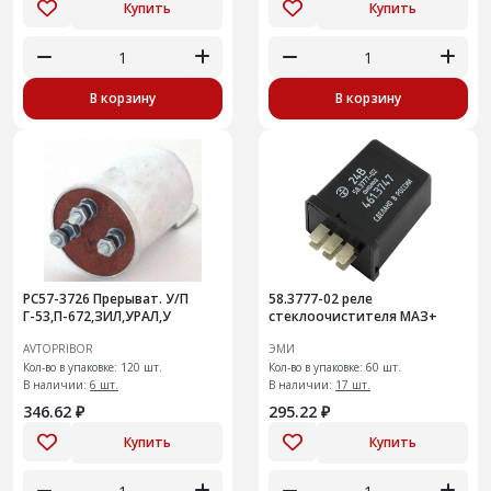
Купить
Купить
В корзину
В корзину
РС57-3726 Прерыват. У/П
58.3777-02 реле
Г-53,П-672,ЗИЛ,УРАЛ,У
стеклоочистителя МАЗ+
AVTOPRIBOR
ЭМИ
Кол-во в упаковке: 120 шт.
Кол-во в упаковке: 60 шт.
В наличии:
6 шт.
В наличии:
17 шт.
346.62 ₽
295.22 ₽
Купить
Купить