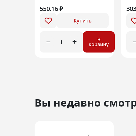
550.16 ₽
303
Купить
В
корзину
Вы недавно смот