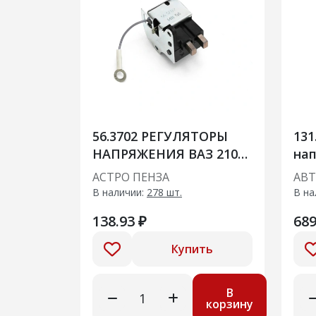
56.3702 РЕГУЛЯТОРЫ
131
НАПРЯЖЕНИЯ ВАЗ 2108-
на
2109, 2104, 2105,
АСТРО ПЕНЗА
АВТ
В наличии:
278 шт.
В на
138.93 ₽
689
Купить
В
корзину