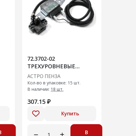
72.3702-02
ТРЕХУРОВНЕВЫЕ
РЕГУЛЯТОРЫ аналог
АСТРО ПЕНЗА
67.3702-07
Кол-во в упаковке: 15 шт.
В наличии:
18 шт.
307.15 ₽
Купить
В
В