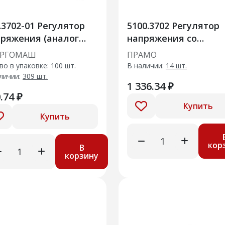
.3702-01 Регулятор
5100.3702 Регулятор
ряжения (аналог
напряжения со
3702)
щеточным узлом
ЕРГОМАШ
ПРАМО
во в упаковке: 100 шт.
В наличии:
14 шт.
личии:
309 шт.
1 336.34 ₽
.74 ₽
Купить
Купить
кор
В
корзину