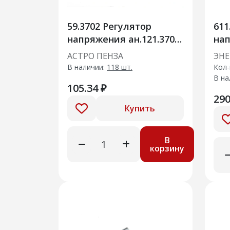
59.3702 Регулятор
611
напряжения ан.121.3702-
нап
01
57.
АСТРО ПЕНЗА
ЭН
В наличии:
118 шт.
Кол-
В на
105.34 ₽
290
Купить
В
корзину