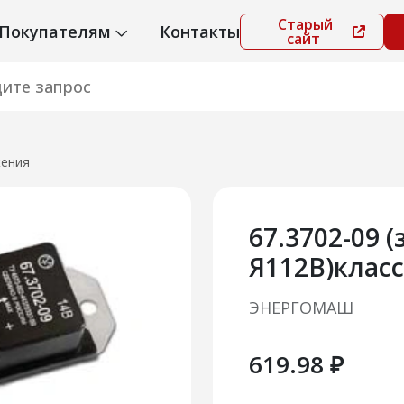
Старый
Покупателям
Контакты
сайт
жения
67.3702-09 
Я112В)клас
ЭНЕРГОМАШ
619.98 ₽