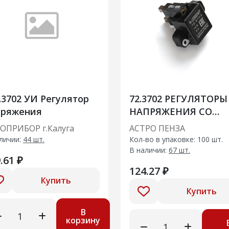
.3702 УИ Регулятор
72.3702 РЕГУЛЯТОРЫ
пряжения
НАПРЯЖЕНИЯ СО
ЩЕТ.УЗЛОМ
ОПРИБОР г.Калуга
АСТРО ПЕНЗА
личии:
44 шт.
Кол-во в упаковке: 100 шт.
В наличии:
67 шт.
.61 ₽
124.27 ₽
Купить
Купить
В
корзину