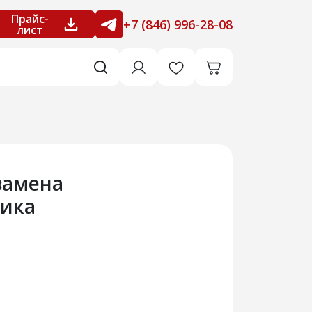
Прайс-
+7 (846) 996-28-08
лист
(замена
сика