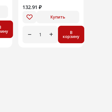
132.91 ₽
Купить
В
зину
В
корзину