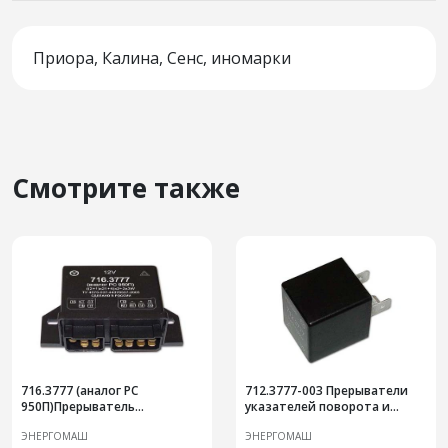
Приора, Калина, Сенс, иномарки
Смотрите также
716.3777 (аналог РС
712.3777-003 Прерыватели
950П)Прерыватель
указателей поворота и
указателей поворота и
аварийной сигнализации
ЭНЕРГОМАШ
ЭНЕРГОМАШ
аварийной сигнализации