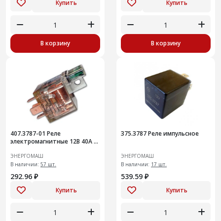
Купить
Купить
В корзину
В корзину
407.3787-01 Реле
375.3787 Реле импульсное
электромагнитные 12В 40А 5-
ти контактное с
ЭНЕРГОМАШ
ЭНЕРГОМАШ
предохранителем и
светодиодом
В наличии:
57 шт.
В наличии:
17 шт.
292.96 ₽
539.59 ₽
Купить
Купить