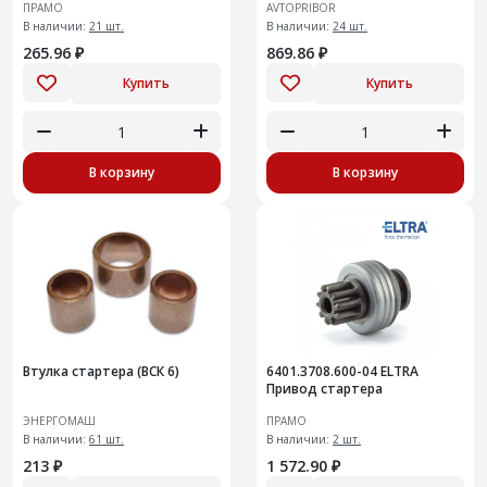
ПРАМО
AVTOPRIBOR
LADA X-RAY ,RENAULT LOGAN
В наличии:
21 шт.
В наличии:
24 шт.
265.96 ₽
869.86 ₽
Купить
Купить
В корзину
В корзину
Втулка стартера (ВСК 6)
6401.3708.600-04 ELTRA
Привод стартера
ЭНЕРГОМАШ
ПРАМО
В наличии:
61 шт.
В наличии:
2 шт.
213 ₽
1 572.90 ₽