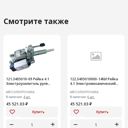
Смотрите также
121.3405010-09 Рейка 4.1
122.3405010000-14КИ Рейка
Электроусилитель руля
4.1 Электромеханический
Приора (2172-3450008-02)
усилитель руля аналог
АВТОЭЛЕКТРОНИКА
АВТОЭЛЕКТРОНИКА
замена 121.340501000-04/05
122.3405010000-02А
В наличии:
4 шт.
В наличии:
6 шт.
45 521.03 ₽
45 521.03 ₽
Купить
Купить