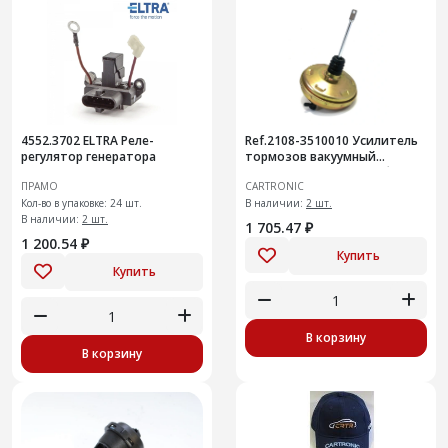
4552.3702 ELTRA Реле-
Ref.2108-3510010 Усилитель
регулятор генератора
тормозов вакуумный
Cartronic CRTR0133182 без
ПРАМО
CARTRONIC
ГТЦ
Кол-во в упаковке: 24 шт.
В наличии:
2 шт.
В наличии:
2 шт.
1 705.47 ₽
1 200.54 ₽
Купить
Купить
В корзину
В корзину