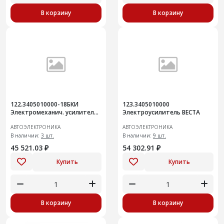
В корзину
В корзину
122.3405010000-18БКИ
123.3405010000
Электромеханич. усилитель
Электроусилитель ВЕСТА
руля (Лада Гранта FL) замена
АВТОЭЛЕКТРОНИКА
АВТОЭЛЕКТРОНИКА
122.3405010000-06/07
В наличии:
3 шт.
В наличии:
9 шт.
45 521.03 ₽
54 302.91 ₽
Купить
Купить
В корзину
В корзину