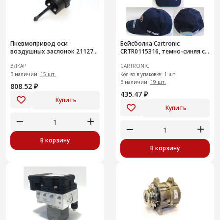
Пневмопривод оси
Бейсболка Cartronic
воздушных заслонок 21127-
CRTR0115316, темно-синяя с
1008200
логотипом
ЭЛКАР
CARTRONIC
В наличии:
15 шт.
Кол-во в упаковке: 1 шт.
В наличии:
19 шт.
808.52 ₽
435.47 ₽
Купить
Купить
В корзину
В корзину