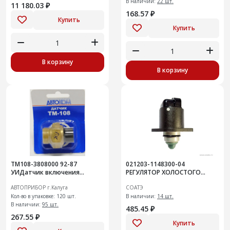
В наличии:
22 шт.
11 180.03 ₽
168.57 ₽
Купить
Купить
В корзину
В корзину
ТМ108-3808000 92-87
021203-1148300-04
УИДатчик включения
РЕГУЛЯТОР ХОЛОСТОГО
релейный
ХОДА
АВТОПРИБОР г.Калуга
СОАТЭ
Кол-во в упаковке: 120 шт.
В наличии:
14 шт.
В наличии:
95 шт.
485.45 ₽
267.55 ₽
Купить