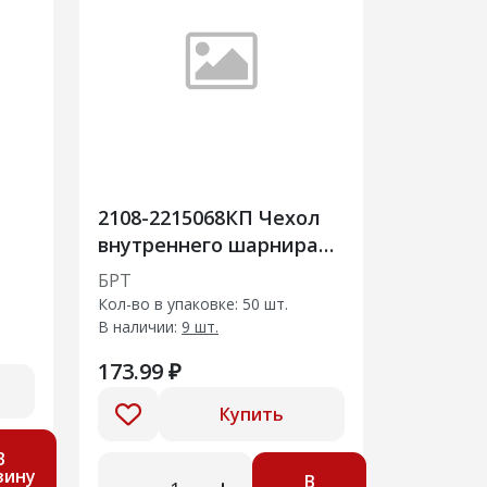
2108-2215068КП Чехол
внутреннего шарнира
а
(50шт)
БРТ
Кол-во в упаковке: 50 шт.
В наличии:
9 шт.
173.99 ₽
Купить
В
зину
В