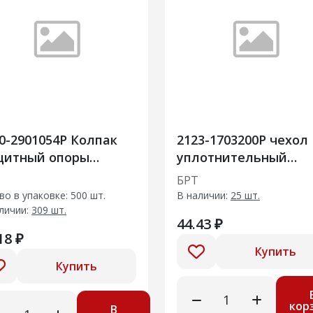
0-2901054Р Колпак
2123-1703200Р чехол
щитный опоры
уплотнительный
йки передней
заднего наконечник
БРТ
двески
во в упаковке: 500 шт.
В наличии:
25 шт.
личии:
309 шт.
44.43 ₽
18 ₽
Купить
Купить
кор
В