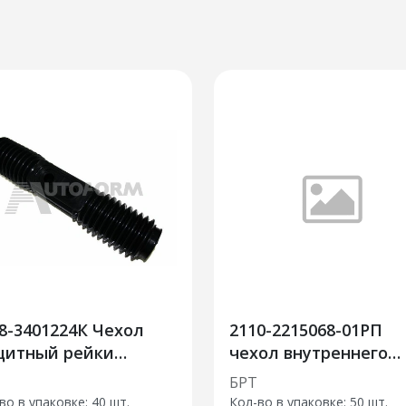
8-3401224К Чехол
2110-2215068-01РП
щитный рейки
чехол внутреннего
левого механизма
шарнира (50шт)
БРТ
шт)
во в упаковке: 40 шт.
Кол-во в упаковке: 50 шт.