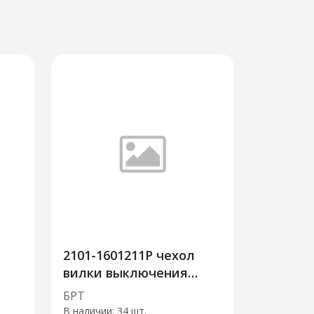
2101-1601211Р чехол
вилки выключения
сцепления100шт+
БРТ
В наличии:
34 шт.