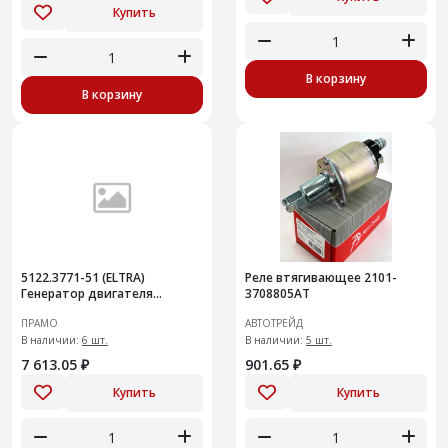
Купить
В корзину
В корзину
5122.3771-51 (ELTRA)
Реле втягивающее 2101-
Генератор двигателя
3708805AT
автомобилядля ГАЗ, УАЗ с
ПРАМО
АВТОТРЕЙД
двиг. УМЗ-А274 EvoTech 2.7,
УМЗ-4
В наличии:
6 шт.
В наличии:
5 шт.
7 613.05 ₽
901.65 ₽
Купить
Купить