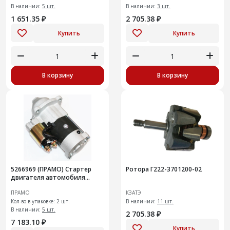
В наличии:
5 шт.
В наличии:
3 шт.
1 651.35 ₽
2 705.38 ₽
Купить
Купить
В корзину
В корзину
5266969 (ПРАМО) Стартер
Ротора Г222-3701200-02
двигателя автомобиля
ГАЗ-3302 "Бизнес" с
ПРАМО
КЗАТЭ
двиг.CUMMINS ISF2.8
Кол-во в упаковке: 2 шт.
В наличии:
11 шт.
В наличии:
5 шт.
2 705.38 ₽
7 183.10 ₽
Купить