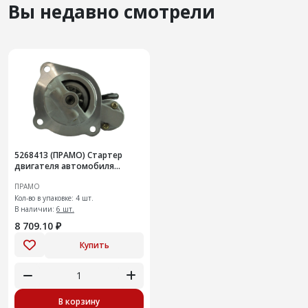
Вы недавно смотрели
5268413 (ПРАМО) Стартер
двигателя автомобиля
ГАЗ-33106 "Валдай" с
ПРАМО
двиг.CUMMINS ISF3.8
Кол-во в упаковке: 4 шт.
В наличии:
6 шт.
8 709.10 ₽
Купить
В корзину