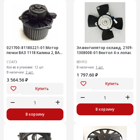
021700-81180221-01 Мотор
Эл.вентилятор охлажд. 2109-
печки ВАЗ 1118 Калина 2, ВАЗ
1308008-01 Вентол 4-х лопас
2170 Приора, 2190 Гранта; с
СОАТЭ
ВЕНТО
установкой Halla
Кол-во в упаковке: 12 шт.
В наличии:
1 шт.
В наличии:
2 шт.
1 797.60 ₽
3 564.56 ₽
Купить
Купить
В корзину
В корзину