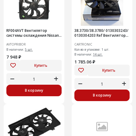
RF004AVT Вентилятор
38.3730/38.3780/ 0130303243/
системы охлаждения Nissan
0130304203 Ref Вентилятор
Qashqai
охлаждения Cartronic
AVTOPRIBOR
CARTRONIC
CTR0101472
В наличии:
5 шт.
Кол-во в упаковке: 1 шт.
В наличии:
14 шт.
7 948 ₽
1 785.06 ₽
Купить
Купить
В корзину
В корзину