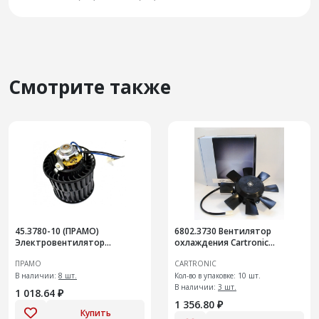
Смотрите также
45.3780-10 (ПРАМО)
6802.3730 Вентилятор
Электровентилятор
охлаждения Cartronic
отопителя салона
CRTR0089701 (с крыльчаткой
ПРАМО
CARTRONIC
8-ми лопастной
В наличии:
8 шт.
Кол-во в упаковке: 10 шт.
В наличии:
3 шт.
1 018.64 ₽
1 356.80 ₽
Купить