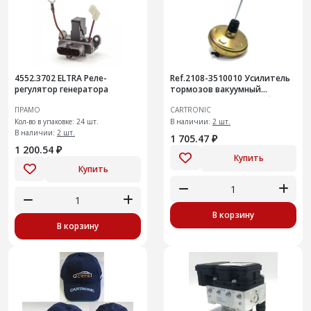
4552.3702 ELTRA Реле-
Ref.2108-3510010 Усилитель
регулятор генератора
тормозов вакуумный
Cartronic CRTR0133182 без
ПРАМО
CARTRONIC
ГТЦ
Кол-во в упаковке: 24 шт.
В наличии:
2 шт.
В наличии:
2 шт.
1 705.47 ₽
1 200.54 ₽
Купить
Купить
В корзину
В корзину