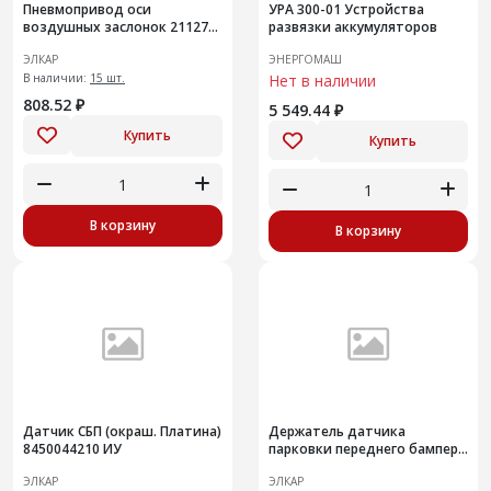
Пневмопривод оси
УРА 300-01 Устройства
воздушных заслонок 21127-
развязки аккумуляторов
1008200
ЭЛКАР
ЭНЕРГОМАШ
В наличии:
15 шт.
Нет в наличии
808.52 ₽
5 549.44 ₽
Купить
Купить
В корзину
В корзину
Датчик СБП (окраш. Платина)
Держатель датчика
8450044210 ИУ
парковки переднего бампера
8450092397 ИУ
ЭЛКАР
ЭЛКАР