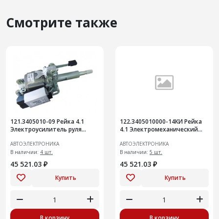
Смотрите также
121.3405010-09 Рейка 4.1
122.3405010000-14КИ Рейка
Электроусилитель руля
4.1 Электромеханический
Приора (2172-3450008-02)
усилитель руля аналог
АВТОЭЛЕКТРОНИКА
АВТОЭЛЕКТРОНИКА
замена 121.340501000-04/05
122.3405010000-02А
В наличии:
4 шт.
В наличии:
5 шт.
45 521.03 ₽
45 521.03 ₽
Купить
Купить
В корзину
В корзину