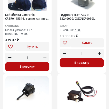
Бейсболка Cartronic
Гидроагрегат ABS (F-
CRTR0115316, темно-синяя с
52240000/ XGXNXP0030)
логотипом
8450111211 ИУ
CARTRONIC
ЭЛКАР
Кол-во в упаковке: 1 шт.
В наличии:
2 шт.
В наличии:
19 шт.
13 338.02 ₽
435.47 ₽
Купить
Купить
В корзину
В корзину