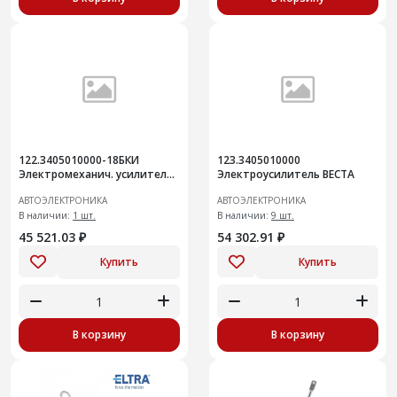
122.3405010000-18БКИ
123.3405010000
Электромеханич. усилитель
Электроусилитель ВЕСТА
руля (Лада Гранта FL) замена
АВТОЭЛЕКТРОНИКА
АВТОЭЛЕКТРОНИКА
122.3405010000-06/07
В наличии:
1 шт.
В наличии:
9 шт.
45 521.03 ₽
54 302.91 ₽
Купить
Купить
В корзину
В корзину