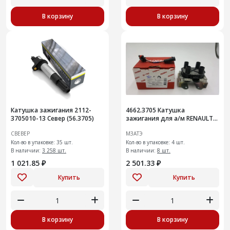
В корзину
В корзину
Катушка зажигания 2112-
4662.3705 Катушка
3705010-13 Север (56.3705)
зажигания для а/м RENAULT
Logan/Sandero, LADA Largus
СВЕВЕР
МЗАТЭ
1,6 8v (ОЕМ: 7700274008)
Кол-во в упаковке: 35 шт.
Кол-во в упаковке: 4 шт.
В наличии:
3 258 шт.
В наличии:
8 шт.
1 021.85 ₽
2 501.33 ₽
Купить
Купить
В корзину
В корзину