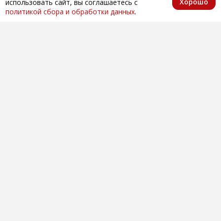
Хорошо
использовать сайт, вы соглашаетесь с
Главная
Каталог
Избранное
Корзина
Аккаунт
политикой сбора и обработки данных
.
Оптовая продажа автозапчастей
по всей России
Компания
О нас
Контакты
Покупателям
Доставка и оплата
Вопросы и ответы
Новости
Телефоны
+7 (846) 996-28-08