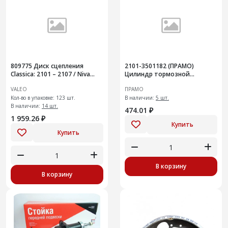
809775 Диск сцепления
2101-3501182 (ПРАМО)
Classica: 2101 – 2107 / Niva
Цилиндр тормозной
2121, 21214, 2130 до 2009 г
колесный диск торм,
VALEO
ПРАМО
внутренний правый для ВАЗ
Кол-во в упаковке: 123 шт.
2101
В наличии:
5 шт.
В наличии:
14 шт.
474.01 ₽
1 959.26 ₽
Купить
Купить
В корзину
В корзину