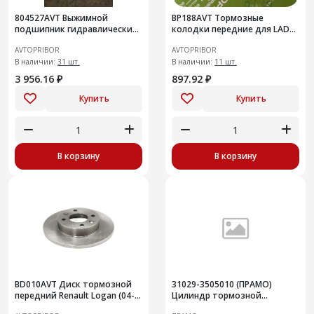
804527AVT Выжимной
BP188AVT Тормозные
подшипник гидравлический
колодки передние для LADA
Renault Logan (04-)
X-RAY
AVTOPRIBOR
AVTOPRIBOR
В наличии:
31 шт.
В наличии:
11 шт.
3 956.16 ₽
897.92 ₽
Купить
Купить
В корзину
В корзину
BD010AVT Диск тормозной
31029-3505010 (ПРАМО)
передний Renault Logan (04-)
Цилиндр тормозной
(без ABS)
главный, в сборе с баком, для