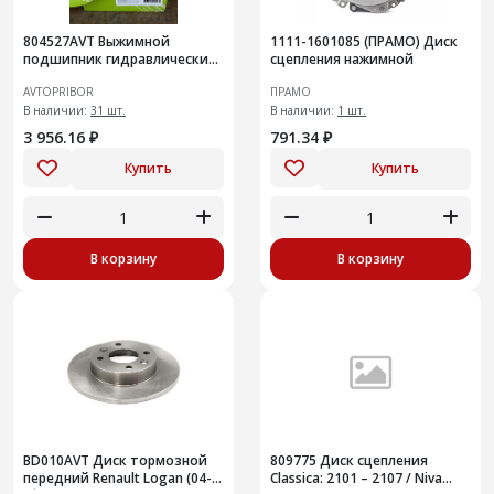
804527AVT Выжимной
1111-1601085 (ПРАМО) Диск
подшипник гидравлический
сцепления нажимной
Renault Logan (04-)
AVTOPRIBOR
ПРАМО
В наличии:
31 шт.
В наличии:
1 шт.
3 956.16 ₽
791.34 ₽
Купить
Купить
В корзину
В корзину
BD010AVT Диск тормозной
809775 Диск сцепления
передний Renault Logan (04-)
Classica: 2101 – 2107 / Niva