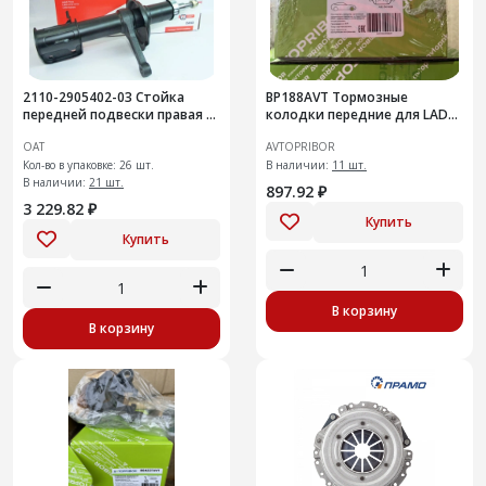
2110-2905402-03 Стойка
BP188AVT Тормозные
передней подвески правая с
колодки передние для LADA
элементами крепления
X-RAY
ОАТ
AVTOPRIBOR
Кол-во в упаковке: 26 шт.
В наличии:
11 шт.
В наличии:
21 шт.
897.92 ₽
3 229.82 ₽
Купить
Купить
В корзину
В корзину