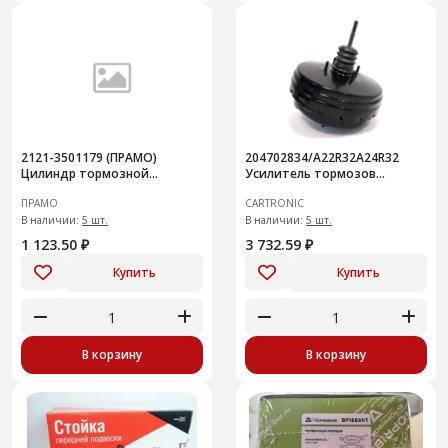
2121-3501179 (ПРАМО)
204702834/A22R32A24R32
Цилиндр тормозной
Усилитель тормозов
колесный дискового
вакуумный Cartronic
ПРАМО
CARTRONIC
тормоза, левый, для ВАЗ
CRTR0133185
2121
В наличии:
5 шт.
В наличии:
5 шт.
1 123.50 ₽
3 732.59 ₽
Купить
Купить
В корзину
В корзину