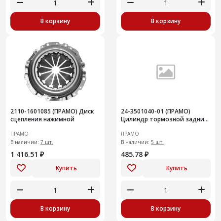
В корзину
В корзину
2110-1601085 (ПРАМО) Диск
24-3501040-01 (ПРАМО)
сцепления нажимной
Цилиндр тормозной задний
для ГАЗ-24, 3302, ГАЗель next
ПРАМО
ПРАМО
н/о d=32
В наличии:
7 шт.
В наличии:
5 шт.
1 416.51 ₽
485.78 ₽
Купить
Купить
В корзину
В корзину