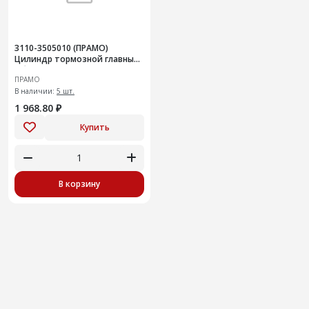
3110-3505010 (ПРАМО)
Цилиндр тормозной главный,
с баком для ГАЗ
ПРАМО
3302/2705/2217/3102
В наличии:
5 шт.
1 968.80 ₽
Купить
В корзину