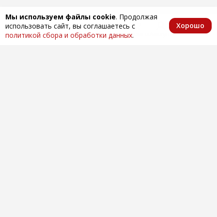
Мы используем файлы cookie
. Продолжая
Хорошо
использовать сайт, вы соглашаетесь с
Главная
Каталог
Избранное
Корзина
Аккаунт
политикой сбора и обработки данных
.
Оптовая продажа автозапчастей
по всей России
Компания
О нас
Контакты
Покупателям
Доставка и оплата
Вопросы и ответы
Новости