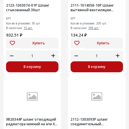
2123-1303074-01Р Шланг
2111-1014058-10Р Шланг
стыкованный 30шт
вытяжной вентиляции
картера верхний 200шт
БРТ
БРТ
Кол-во в упаковке: 30 шт.
Кол-во в упаковке: 200 шт.
В наличии:
15 шт.
В наличии:
199 шт.
932.51 ₽
134.24 ₽
Купить
Купить
В корзину
В корзину
ХR20344Р шланг отводящий
2112-1303093Р шланг
радиатора нижний на а/м X-
соединительный
RAY
термостата и трубы