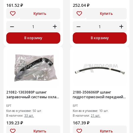
161.52 ₽
252.04 ₽
Купить
Купить
В корзину
В корзину
21082-1303080Р шланг
2180-3506060Р шланг
заправочный системы охлаж
гидротормозной передний
меняем на РП
Vesta
БРТ
БРТ
Кол-во в упаковке: 50 шт.
Кол-во в упаковке: 10 шт.
В наличии:
33 шт.
В наличии:
21 шт.
139.23 ₽
167.39 ₽
Купить
Купить