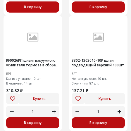
В корзину
В корзину
RF9926РП шланг вакуумного
3302-1303010-10Р шланг
усилителя тормоза в сборе
подводящий верхний 100шт
на а/м Largus
БРТ
БРТ
Кол-во в упаковке: 10 шт.
Кол-во в упаковке: 10 шт.
В наличии:
14 шт.
В наличии:
87 шт.
310.82 ₽
137.21 ₽
Купить
Купить
В корзину
В корзину